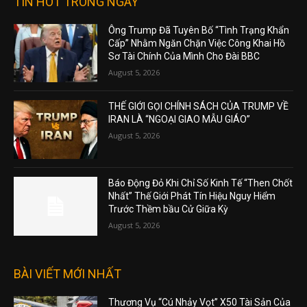
TIN HOT TRONG NGÀY
Ông Trump Đã Tuyên Bố “Tình Trạng Khẩn
Cấp” Nhằm Ngăn Chặn Việc Công Khai Hồ
Sơ Tài Chính Của Mình Cho Đài BBC
August 5, 2026
THẾ GIỚI GỌI CHÍNH SÁCH CỦA TRUMP VỀ
IRAN LÀ “NGOẠI GIAO MẪU GIÁO”
August 5, 2026
Báo Động Đỏ Khi Chỉ Số Kinh Tế “Then Chốt
Nhất” Thế Giới Phát Tín Hiệu Nguy Hiểm
Trước Thềm bầu Cử Giữa Kỳ
August 5, 2026
BÀI VIẾT MỚI NHẤT
Thương Vụ “Cú Nhảy Vọt” X50 Tài Sản Của