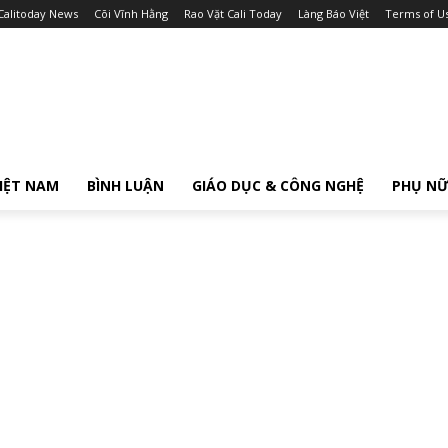
Calitoday News
Cõi Vĩnh Hằng
Rao Vặt Cali Today
Làng Báo Việt
Terms of U
IỆT NAM
BÌNH LUẬN
GIÁO DỤC & CÔNG NGHỆ
PHỤ N