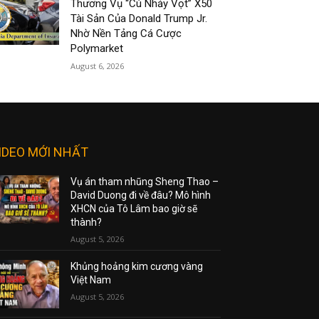
Thương Vụ “Cú Nhảy Vọt” X50
Tài Sản Của Donald Trump Jr.
Nhờ Nền Tảng Cá Cược
Polymarket
August 6, 2026
IDEO MỚI NHẤT
Vụ án tham nhũng Sheng Thao –
David Duong đi về đâu? Mô hình
XHCN của Tô Lâm bao giờ sẽ
thành?
August 5, 2026
Khủng hoảng kim cương vàng
Việt Nam
August 5, 2026