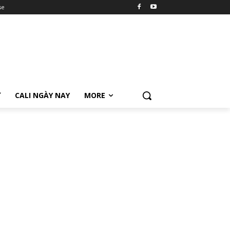
se
Ữ
CALI NGÀY NAY
MORE