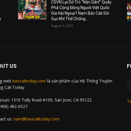
CSVN Lại Dở Trò “Nắn Gân!” Quấy
Phá Cộng Đồng Người Việt Quốc
Gia Hải Ngoại? Nam Bắc Cali Sôi
m
Sục Khí Thế Chống...
August 6, 2026
OUT US
F
ng web
baocalitoday.com
là sản phẩm của Hệ Thống Truyền
g Cali Today
soạn: 1310 Tully Road #109, San Jose, CA 95122
Te
 (408) 482-6527
act us:
nam@baocalitoday.com