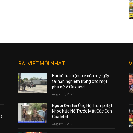
BÀI VIẾT MỚI NHẤT
V
Hai bé trai trộm xe của mẹ, gây
tai nạn nghiêm trọng cho một
phụ nữ ở Oakland.
August 6, 2026
Người Đàn Bà Ủng Hộ Trump Bật
Khóc Nức Nở Trước Mặt Các Con
AO
Của Mình
August 6, 2026