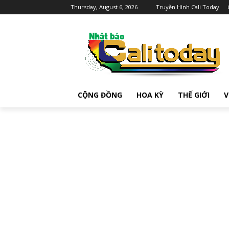
Thursday, August 6, 2026
Truyền Hình Cali Today
CỘNG ĐỒNG
HOA KỲ
THẾ GIỚI
V