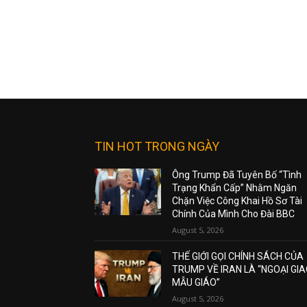
TIN HOT TRONG NGÀY
Ông Trump Đã Tuyên Bố “Tình
Trạng Khẩn Cấp” Nhằm Ngăn
Chặn Việc Công Khai Hồ Sơ Tài
Chính Của Mình Cho Đài BBC
August 5, 2026
THẾ GIỚI GỌI CHÍNH SÁCH CỦA
TRUMP VỀ IRAN LÀ “NGOẠI GI
MẪU GIÁO”
August 5, 2026