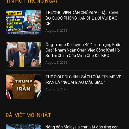
TIN HOT TRONG NGÀY
THƯỢNG VIỆN DÂN CHỦ ĐƯA LUẬT CẤM
BỘ QUỐC PHÒNG HẠN CHẾ ĐỐI VỚI BÁO
CHÍ
August 6, 2026
Ông Trump Đã Tuyên Bố “Tình Trạng Khẩn
Cấp” Nhằm Ngăn Chặn Việc Công Khai Hồ
Sơ Tài Chính Của Mình Cho Đài BBC
August 5, 2026
THẾ GIỚI GỌI CHÍNH SÁCH CỦA TRUMP VỀ
IRAN LÀ “NGOẠI GIAO MẪU GIÁO”
August 5, 2026
BÀI VIẾT MỚI NHẤT
Nông dân Malaysia chật vật đáp ứng cơn