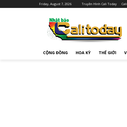
Friday, August 7, 2026
Truyền Hình Cali Today
Cal
CỘNG ĐỒNG
HOA KỲ
THẾ GIỚI
V