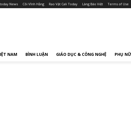
itoday News
Cõi Vĩnh Hằng
Rao Vặt Cali Today
Làng Báo Việt
Terms of Use
IỆT NAM
BÌNH LUẬN
GIÁO DỤC & CÔNG NGHỆ
PHỤ N