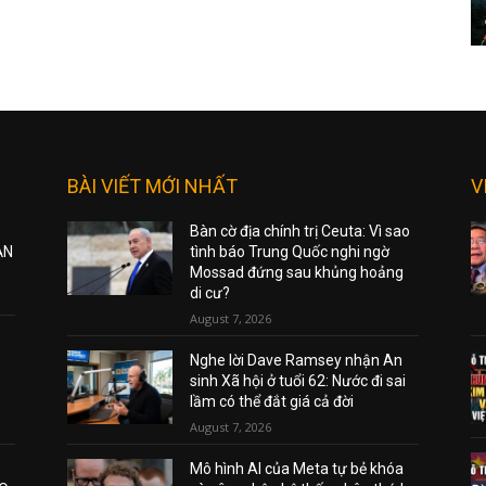
BÀI VIẾT MỚI NHẤT
V
Bàn cờ địa chính trị Ceuta: Vì sao
ẠN
tình báo Trung Quốc nghi ngờ
Mossad đứng sau khủng hoảng
di cư?
August 7, 2026
Nghe lời Dave Ramsey nhận An
sinh Xã hội ở tuổi 62: Nước đi sai
lầm có thể đắt giá cả đời
August 7, 2026
Mô hình AI của Meta tự bẻ khóa