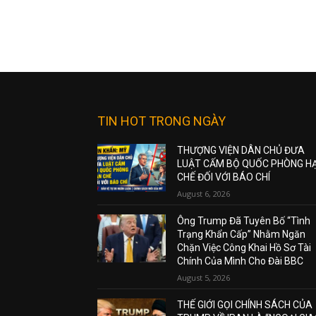
TIN HOT TRONG NGÀY
THƯỢNG VIỆN DÂN CHỦ ĐƯA
LUẬT CẤM BỘ QUỐC PHÒNG H
CHẾ ĐỐI VỚI BÁO CHÍ
August 6, 2026
Ông Trump Đã Tuyên Bố “Tình
Trạng Khẩn Cấp” Nhằm Ngăn
Chặn Việc Công Khai Hồ Sơ Tài
Chính Của Mình Cho Đài BBC
August 5, 2026
THẾ GIỚI GỌI CHÍNH SÁCH CỦA