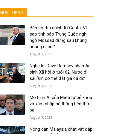
MOST READ
Bàn cờ địa chính trị Ceuta: Vì
sao tình báo Trung Quốc nghi
ngờ Mossad đứng sau khủng
hoảng di cư?
August 7, 2026
Nghe lời Dave Ramsey nhận An
sinh Xã hội ở tuổi 62: Nước đi
sai lầm có thể đắt giá cả đời
August 7, 2026
Mô hình AI của Meta tự bẻ khóa
và xâm nhập hệ thống bên thứ
ba
August 7, 2026
Nông dân Malaysia chật vật đáp