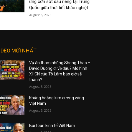
ứng cơn sốt sầu riêng tại Trung
Quốc giữa thời tiết khắc nghiệt
August 6, 2026
IDEO MỚI NHẤT
Vụ án tham nhũng Sheng Thao –
David Duong đi về đâu? Mô hình
XHCN của Tô Lâm bao giờ sẽ
thành?
August 5, 2026
Khủng hoảng kim cương vàng
Việt Nam
August 5, 2026
Bài toán kinh tế Việt Nam