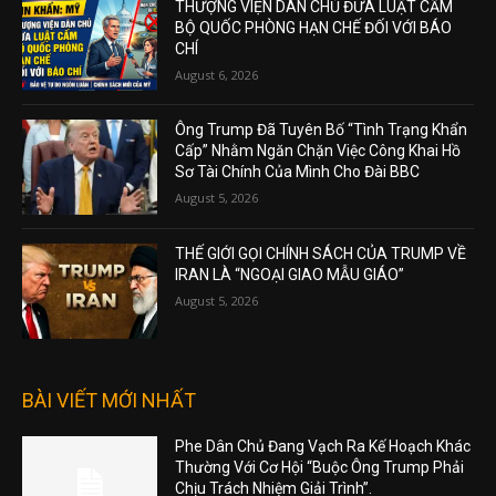
THƯỢNG VIỆN DÂN CHỦ ĐƯA LUẬT CẤM
BỘ QUỐC PHÒNG HẠN CHẾ ĐỐI VỚI BÁO
CHÍ
August 6, 2026
Ông Trump Đã Tuyên Bố “Tình Trạng Khẩn
Cấp” Nhằm Ngăn Chặn Việc Công Khai Hồ
Sơ Tài Chính Của Mình Cho Đài BBC
August 5, 2026
THẾ GIỚI GỌI CHÍNH SÁCH CỦA TRUMP VỀ
IRAN LÀ “NGOẠI GIAO MẪU GIÁO”
August 5, 2026
BÀI VIẾT MỚI NHẤT
Phe Dân Chủ Đang Vạch Ra Kế Hoạch Khác
Thường Với Cơ Hội “Buộc Ông Trump Phải
Chịu Trách Nhiệm Giải Trình”.