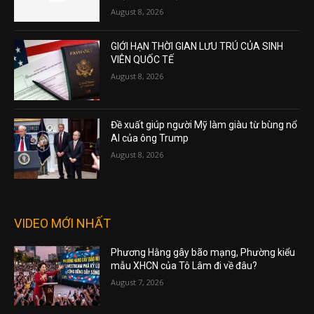
August 8, 2026
GIỚI HẠN THỜI GIAN LƯU TRÚ CỦA SINH
VIÊN QUỐC TẾ
August 8, 2026
Đề xuất giúp người Mỹ làm giàu từ bùng nổ
AI của ông Trump
August 8, 2026
VIDEO MỚI NHẤT
Phương Hằng gây bão mạng, Phường kiểu
mẫu XHCN của Tô Lâm đi về đâu?
August 7, 2026