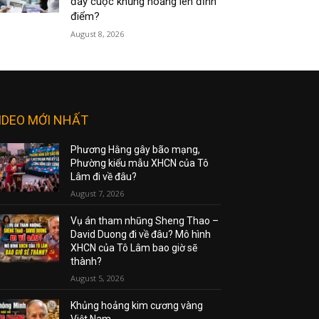
đẩy cuộc khủng hoảng lên đỉnh
điểm?
August 8, 2026
IDEO MỚI NHẤT
Phương Hằng gây bão mạng,
Phường kiểu mẫu XHCN của Tô
Lâm đi về đâu?
August 7, 2026
Vụ án tham nhũng Sheng Thao –
David Duong đi về đâu? Mô hình
XHCN của Tô Lâm bao giờ sẽ
thành?
August 5, 2026
Khủng hoảng kim cương vàng