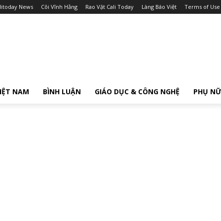
litoday News
Cõi Vĩnh Hằng
Rao Vặt Cali Today
Làng Báo Việt
Terms of Use
IỆT NAM
BÌNH LUẬN
GIÁO DỤC & CÔNG NGHỆ
PHỤ N