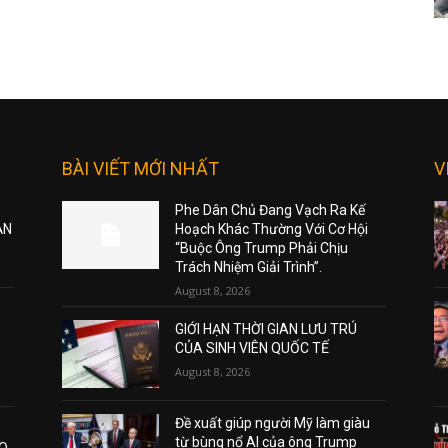
BÀI VIẾT MỚI NHẤT
V
Phe Dân Chủ Đang Vạch Ra Kế
ẠN
Hoạch Khác Thường Với Cơ Hội
“Buộc Ông Trump Phải Chịu
Trách Nhiệm Giải Trình”.
August 8, 2026
GIỚI HẠN THỜI GIAN LƯU TRÚ
CỦA SINH VIÊN QUỐC TẾ
August 8, 2026
Đề xuất giúp người Mỹ làm giàu
từ bùng nổ AI của ông Trump