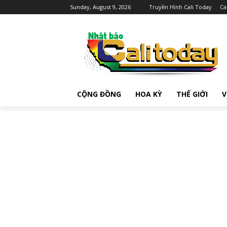
Sunday, August 9, 2026
Truyền Hình Cali Today
Ca
CỘNG ĐỒNG
HOA KỲ
THẾ GIỚI
V