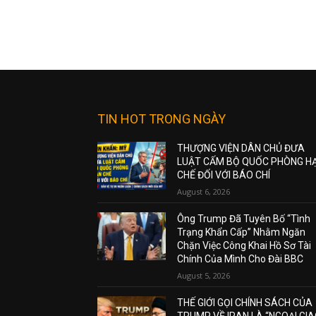
TIN HOT TRONG NGÀY
THƯỢNG VIỆN DÂN CHỦ ĐƯA
LUẬT CẤM BỘ QUỐC PHÒNG H
CHẾ ĐỐI VỚI BÁO CHÍ
August 6, 2026
Ông Trump Đã Tuyên Bố “Tình
Trạng Khẩn Cấp” Nhằm Ngăn
Chặn Việc Công Khai Hồ Sơ Tài
Chính Của Mình Cho Đài BBC
August 5, 2026
THẾ GIỚI GỌI CHÍNH SÁCH CỦA