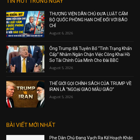
TIN HOT TRONG NGÀY
THƯỢNG VIỆN DÂN CHỦ ĐƯA LUẬT CẤM
BỘ QUỐC PHÒNG HẠN CHẾ ĐỐI VỚI BÁO
CHÍ
August 6, 2026
Ông Trump Đã Tuyên Bố “Tình Trạng Khẩn
Cấp” Nhằm Ngăn Chặn Việc Công Khai Hồ
Sơ Tài Chính Của Mình Cho Đài BBC
August 5, 2026
THẾ GIỚI GỌI CHÍNH SÁCH CỦA TRUMP VỀ
IRAN LÀ “NGOẠI GIAO MẪU GIÁO”
August 5, 2026
BÀI VIẾT MỚI NHẤT
Phe Dân Chủ Đang Vạch Ra Kế Hoạch Khác