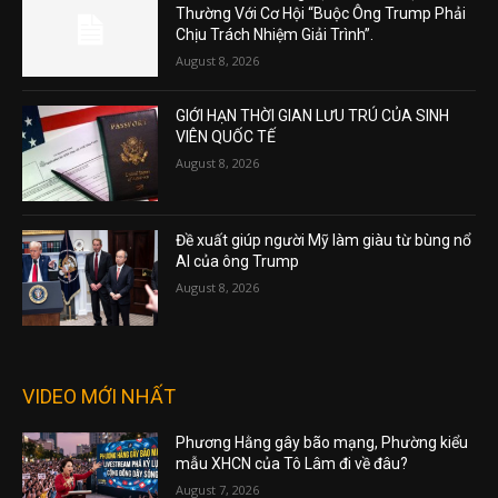
Thường Với Cơ Hội “Buộc Ông Trump Phải
Chịu Trách Nhiệm Giải Trình”.
August 8, 2026
GIỚI HẠN THỜI GIAN LƯU TRÚ CỦA SINH
VIÊN QUỐC TẾ
August 8, 2026
Đề xuất giúp người Mỹ làm giàu từ bùng nổ
AI của ông Trump
August 8, 2026
VIDEO MỚI NHẤT
Phương Hằng gây bão mạng, Phường kiểu
mẫu XHCN của Tô Lâm đi về đâu?
August 7, 2026