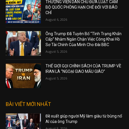
THƯỢNG VIỆN DÂN CHỦ ĐƯA LUẬT CẤM
BỘ QUỐC PHÒNG HẠN CHẾ ĐỐI VỚI BÁO
CHÍ
August 6, 2026
Ông Trump Đã Tuyên Bố “Tình Trạng Khẩn
Cấp” Nhằm Ngăn Chặn Việc Công Khai Hồ
Sơ Tài Chính Của Mình Cho Đài BBC
August 5, 2026
THẾ GIỚI GỌI CHÍNH SÁCH CỦA TRUMP VỀ
IRAN LÀ “NGOẠI GIAO MẪU GIÁO”
August 5, 2026
BÀI VIẾT MỚI NHẤT
Đề xuất giúp người Mỹ làm giàu từ bùng nổ
AI của ông Trump
August 8, 2026