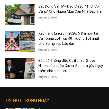
Bất Động Sản Mỹ Đảo Chiều: “Thời Cơ
Vàng” Cho Người Mua Căn Nhà Đầu Tiên
August 6, 2026
Xếp hạng LinkedIn 2026: 5 Đại học tại
California Lọt Top 40 Trường Tốt nhất
cho Sự nghiệp Lâu dài
August 6, 2026
Bầu cử Thống đốc California: Steve
Hilton cáo buộc Xavier Becerra gây nguy
hiểm cho trẻ di cư
August 6, 2026
TIN HOT TRONG NGÀY