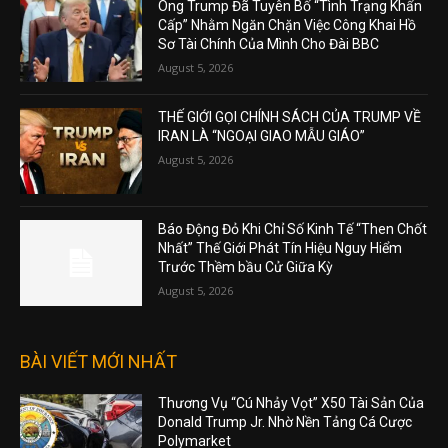
Ông Trump Đã Tuyên Bố “Tình Trạng Khẩn
Cấp” Nhằm Ngăn Chặn Việc Công Khai Hồ
Sơ Tài Chính Của Mình Cho Đài BBC
August 5, 2026
THẾ GIỚI GỌI CHÍNH SÁCH CỦA TRUMP VỀ
IRAN LÀ “NGOẠI GIAO MẪU GIÁO”
August 5, 2026
Báo Động Đỏ Khi Chỉ Số Kinh Tế “Then Chốt
Nhất” Thế Giới Phát Tín Hiệu Nguy Hiểm
Trước Thềm bầu Cử Giữa Kỳ
August 5, 2026
BÀI VIẾT MỚI NHẤT
Thương Vụ “Cú Nhảy Vọt” X50 Tài Sản Của
Donald Trump Jr. Nhờ Nền Tảng Cá Cược
Polymarket