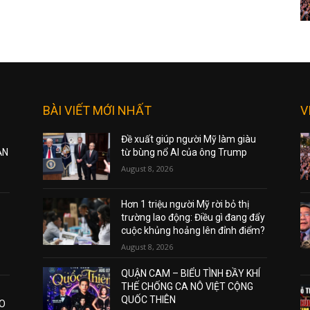
BÀI VIẾT MỚI NHẤT
V
Đề xuất giúp người Mỹ làm giàu
ẠN
từ bùng nổ AI của ông Trump
August 8, 2026
Hơn 1 triệu người Mỹ rời bỏ thị
trường lao động: Điều gì đang đẩy
cuộc khủng hoảng lên đỉnh điểm?
August 8, 2026
QUẬN CAM – BIỂU TÌNH ĐẦY KHÍ
THẾ CHỐNG CA NÔ VIỆT CỘNG
QUỐC THIÊN
AO