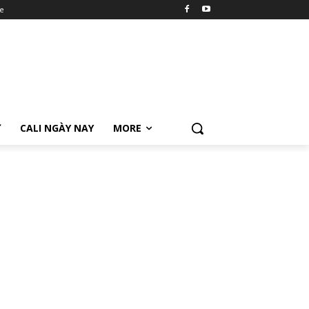
e
Ữ
CALI NGÀY NAY
MORE