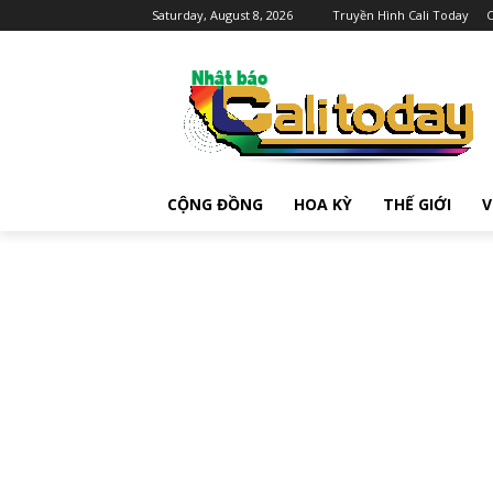
Saturday, August 8, 2026
Truyền Hình Cali Today
C
CỘNG ĐỒNG
HOA KỲ
THẾ GIỚI
V