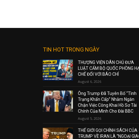
TIN HOT TRONG NGÀY
THƯỢNG VIỆN DÂN CHỦ ĐƯA
LUẬT CẤM BỘ QUỐC PHÒNG H
CHẾ ĐỐI VỚI BÁO CHÍ
August 6, 2026
Ông Trump Đã Tuyên Bố “Tình
Trạng Khẩn Cấp” Nhằm Ngăn
Chặn Việc Công Khai Hồ Sơ Tài
Chính Của Mình Cho Đài BBC
August 5, 2026
THẾ GIỚI GỌI CHÍNH SÁCH CỦA
TRUMP VỀ IRAN LÀ “NGOẠI GI