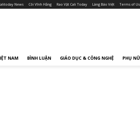
alitoday News
Cõi Vĩnh Hằng
Rao Vặt Cali Today
Làng Báo Việt
Terms of Us
IỆT NAM
BÌNH LUẬN
GIÁO DỤC & CÔNG NGHỆ
PHỤ N