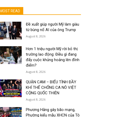
MOST READ
Đề xuất giúp người Mỹ làm giàu
từ bùng nổ AI của ông Trump
August 8, 2026
Hơn 1 triệu người Mỹ rời bỏ thị
trường lao động: Điều gì đang
đẩy cuộc khủng hoảng lên đỉnh
điểm?
August 8, 2026
QUẬN CAM – BIỂU TÌNH ĐẦY
KHÍ THẾ CHỐNG CA NÔ VIỆT
CỘNG QUỐC THIÊN
August 8, 2026
Phương Hằng gây bão mạng,
Phường kiểu mẫu XHCN của Tô