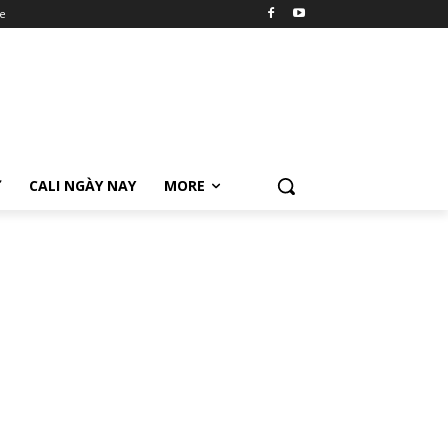
e
Ữ
CALI NGÀY NAY
MORE