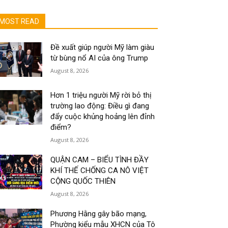
MOST READ
Đề xuất giúp người Mỹ làm giàu
từ bùng nổ AI của ông Trump
August 8, 2026
Hơn 1 triệu người Mỹ rời bỏ thị
trường lao động: Điều gì đang
đẩy cuộc khủng hoảng lên đỉnh
điểm?
August 8, 2026
QUẬN CAM – BIỂU TÌNH ĐẦY
KHÍ THẾ CHỐNG CA NÔ VIỆT
CỘNG QUỐC THIÊN
August 8, 2026
Phương Hằng gây bão mạng,
Phường kiểu mẫu XHCN của Tô