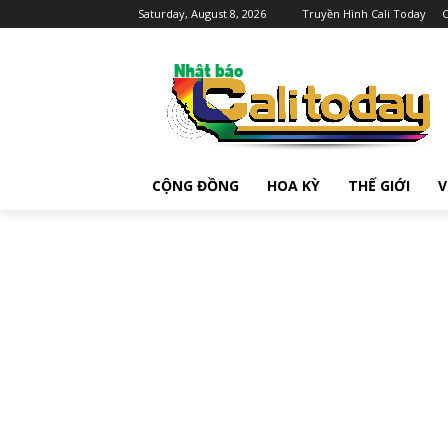
Saturday, August 8, 2026
Truyền Hình Cali Today
C
CỘNG ĐỒNG
HOA KỲ
THẾ GIỚI
V