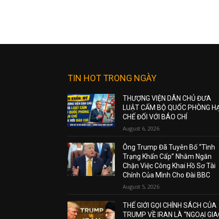
TIN HOT TRONG NGÀY
THƯỢNG VIỆN DÂN CHỦ ĐƯA
LUẬT CẤM BỘ QUỐC PHÒNG H
CHẾ ĐỐI VỚI BÁO CHÍ
August 6, 2026
Ông Trump Đã Tuyên Bố “Tình
Trạng Khẩn Cấp” Nhằm Ngăn
Chặn Việc Công Khai Hồ Sơ Tài
Chính Của Mình Cho Đài BBC
August 5, 2026
THẾ GIỚI GỌI CHÍNH SÁCH CỦA
TRUMP VỀ IRAN LÀ “NGOẠI GI