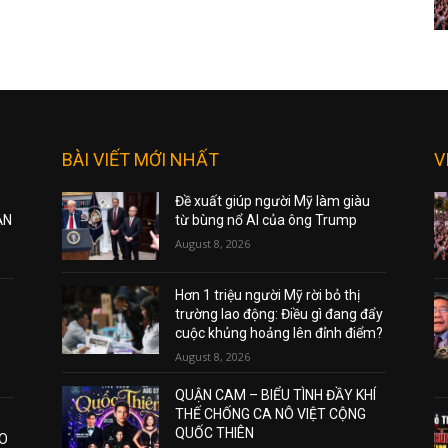
BÀI VIẾT MỚI NHẤT
V
Đề xuất giúp người Mỹ làm giàu
ẠN
từ bùng nổ AI của ông Trump
August 8, 2026
Hơn 1 triệu người Mỹ rời bỏ thị
trường lao động: Điều gì đang đẩy
cuộc khủng hoảng lên đỉnh điểm?
August 8, 2026
QUẬN CAM – BIỂU TÌNH ĐẦY KHÍ
THẾ CHỐNG CA NÔ VIỆT CỘNG
QUỐC THIÊN
AO