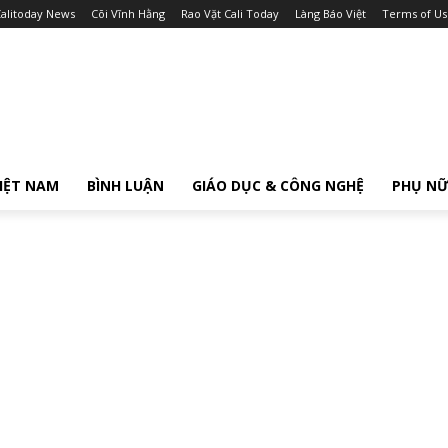
alitoday News
Cõi Vĩnh Hằng
Rao Vặt Cali Today
Làng Báo Việt
Terms of Us
IỆT NAM
BÌNH LUẬN
GIÁO DỤC & CÔNG NGHỆ
PHỤ N