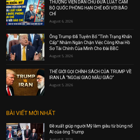
THƯỢNG VIỆN DÂN CHỦ ĐƯA LUẬT CẤM
BỘ QUỐC PHÒNG HẠN CHẾ ĐỐI VỚI BÁO
CHÍ
August 6, 2026
Ông Trump Đã Tuyên Bố “Tình Trạng Khẩn
Cấp” Nhằm Ngăn Chặn Việc Công Khai Hồ
Sơ Tài Chính Của Mình Cho Đài BBC
August 5, 2026
THẾ GIỚI GỌI CHÍNH SÁCH CỦA TRUMP VỀ
IRAN LÀ “NGOẠI GIAO MẪU GIÁO”
August 5, 2026
BÀI VIẾT MỚI NHẤT
Đề xuất giúp người Mỹ làm giàu từ bùng nổ
AI của ông Trump
August 8, 2026