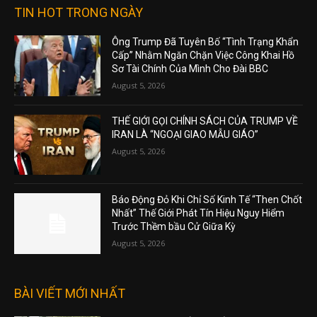
TIN HOT TRONG NGÀY
Ông Trump Đã Tuyên Bố “Tình Trạng Khẩn
Cấp” Nhằm Ngăn Chặn Việc Công Khai Hồ
Sơ Tài Chính Của Mình Cho Đài BBC
August 5, 2026
THẾ GIỚI GỌI CHÍNH SÁCH CỦA TRUMP VỀ
IRAN LÀ “NGOẠI GIAO MẪU GIÁO”
August 5, 2026
Báo Động Đỏ Khi Chỉ Số Kinh Tế “Then Chốt
Nhất” Thế Giới Phát Tín Hiệu Nguy Hiểm
Trước Thềm bầu Cử Giữa Kỳ
August 5, 2026
BÀI VIẾT MỚI NHẤT