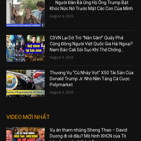
Người Đàn Bà Ủng Hộ Ông Trump Bật
Khóc Nức Nở Trước Mặt Các Con Của Mình
August 6, 2026
CSVN Lại Dở Trò “Nắn Gân!” Quấy Phá
Cộng Đồng Người Việt Quốc Gia Hải Ngoại?
Nam Bắc Cali Sôi Sục Khí Thế Chống...
August 6, 2026
Thương Vụ “Cú Nhảy Vọt” X50 Tài Sản Của
Donald Trump Jr. Nhờ Nền Tảng Cá Cược
Polymarket
August 6, 2026
VIDEO MỚI NHẤT
Vụ án tham nhũng Sheng Thao – David
Duong đi về đâu? Mô hình XHCN của Tô