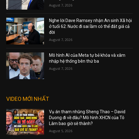
August 7, 2026
Nghe lời Dave Ramsey nhận An sinh Xã hội
ở tuổi 62: Nước đi sai lầm có thể đắt giá cả
đời
August 7, 2026
Mô hình AI của Meta tự bẻ khóa và xâm
nhập hệ thống bên thứ ba
August 7, 2026
VIDEO MỚI NHẤT
Vụ án tham nhũng Sheng Thao – David
Duong đi về đâu? Mô hình XHCN của Tô
Lâm bao giờ sẽ thành?
August 5, 2026