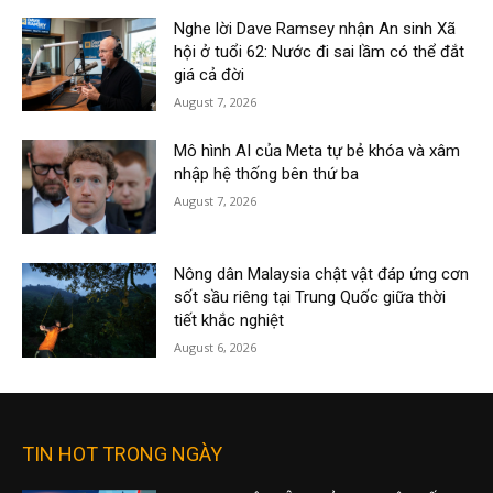
Nghe lời Dave Ramsey nhận An sinh Xã
hội ở tuổi 62: Nước đi sai lầm có thể đắt
giá cả đời
August 7, 2026
Mô hình AI của Meta tự bẻ khóa và xâm
nhập hệ thống bên thứ ba
August 7, 2026
Nông dân Malaysia chật vật đáp ứng cơn
sốt sầu riêng tại Trung Quốc giữa thời
tiết khắc nghiệt
August 6, 2026
TIN HOT TRONG NGÀY