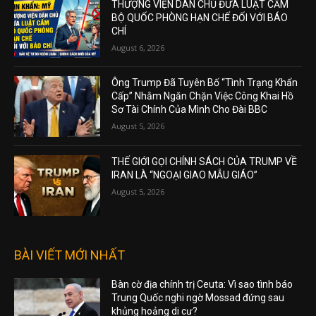
THƯỢNG VIỆN DÂN CHỦ ĐƯA LUẬT CẤM
BỘ QUỐC PHÒNG HẠN CHẾ ĐỐI VỚI BÁO
CHÍ
August 6, 2026
Ông Trump Đã Tuyên Bố “Tình Trạng Khẩn
Cấp” Nhằm Ngăn Chặn Việc Công Khai Hồ
Sơ Tài Chính Của Mình Cho Đài BBC
August 5, 2026
THẾ GIỚI GỌI CHÍNH SÁCH CỦA TRUMP VỀ
IRAN LÀ “NGOẠI GIAO MẪU GIÁO”
August 5, 2026
BÀI VIẾT MỚI NHẤT
Bàn cờ địa chính trị Ceuta: Vì sao tình báo
Trung Quốc nghi ngờ Mossad đứng sau
khủng hoảng di cư?