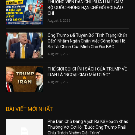
THƯỢNG VIỆN DÂN CHỦ ĐƯA LUẬT CẤM
BỘ QUỐC PHÒNG HẠN CHẾ ĐỐI VỚI BÁO
CHÍ
August 6, 2026
Ông Trump Đã Tuyên Bố “Tình Trạng Khẩn
Cấp” Nhằm Ngăn Chặn Việc Công Khai Hồ
Sơ Tài Chính Của Mình Cho Đài BBC
August 5, 2026
THẾ GIỚI GỌI CHÍNH SÁCH CỦA TRUMP VỀ
IRAN LÀ “NGOẠI GIAO MẪU GIÁO”
August 5, 2026
BÀI VIẾT MỚI NHẤT
Phe Dân Chủ Đang Vạch Ra Kế Hoạch Khác
Thường Với Cơ Hội “Buộc Ông Trump Phải
Chịu Trách Nhiệm Giải Trình”.