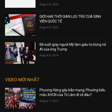
August 8, 2026
GIỚI HẠN THỜI GIAN LƯU TRÚ CỦA SINH
VIÊN QUỐC TẾ
August 8, 2026
Đề xuất giúp người Mỹ làm giàu từ bùng nổ
AI của ông Trump
August 8, 2026
VIDEO MỚI NHẤT
Phương Hằng gây bão mạng, Phường kiểu
mẫu XHCN của Tô Lâm đi về đâu?
August 7, 2026