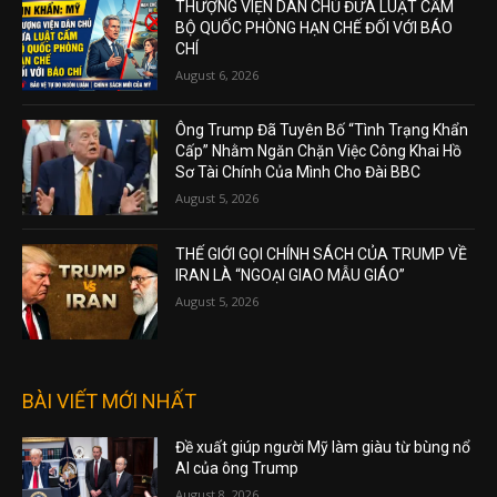
THƯỢNG VIỆN DÂN CHỦ ĐƯA LUẬT CẤM
BỘ QUỐC PHÒNG HẠN CHẾ ĐỐI VỚI BÁO
CHÍ
August 6, 2026
Ông Trump Đã Tuyên Bố “Tình Trạng Khẩn
Cấp” Nhằm Ngăn Chặn Việc Công Khai Hồ
Sơ Tài Chính Của Mình Cho Đài BBC
August 5, 2026
THẾ GIỚI GỌI CHÍNH SÁCH CỦA TRUMP VỀ
IRAN LÀ “NGOẠI GIAO MẪU GIÁO”
August 5, 2026
BÀI VIẾT MỚI NHẤT
Đề xuất giúp người Mỹ làm giàu từ bùng nổ
AI của ông Trump
August 8, 2026