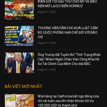
IRAN GỞI TỐI HẬU THƯ CHO MỸ VỀ ĐIỀU
KIỆN MỞ LẠI EO BIỂN HORMUZ
August 9, 2026
THƯỢNG VIỆN DÂN CHỦ ĐƯA LUẬT CẤM
BỘ QUỐC PHÒNG HẠN CHẾ ĐỐI VỚI BÁO
CHÍ
August 6, 2026
Ông Trump Đã Tuyên Bố “Tình Trạng Khẩn
Cấp” Nhằm Ngăn Chặn Việc Công Khai Hồ
Sơ Tài Chính Của Mình Cho Đài BBC
August 5, 2026
BÀI VIẾT MỚI NHẤT
Nhà hàng tại California bất ngờ đóng cửa
chỉ vài tuần sau khi nhận khoản hỗ trợ
100.000 USD từ thành phố