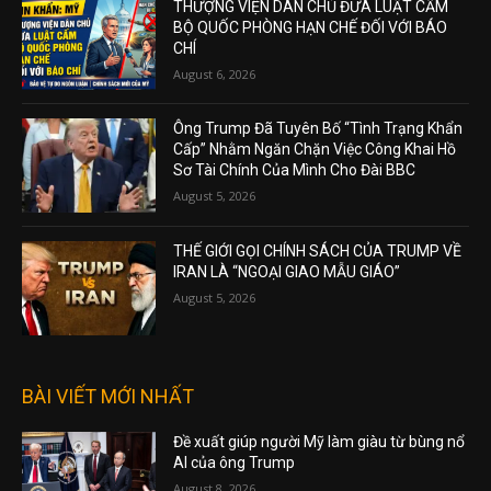
THƯỢNG VIỆN DÂN CHỦ ĐƯA LUẬT CẤM
BỘ QUỐC PHÒNG HẠN CHẾ ĐỐI VỚI BÁO
CHÍ
August 6, 2026
Ông Trump Đã Tuyên Bố “Tình Trạng Khẩn
Cấp” Nhằm Ngăn Chặn Việc Công Khai Hồ
Sơ Tài Chính Của Mình Cho Đài BBC
August 5, 2026
THẾ GIỚI GỌI CHÍNH SÁCH CỦA TRUMP VỀ
IRAN LÀ “NGOẠI GIAO MẪU GIÁO”
August 5, 2026
BÀI VIẾT MỚI NHẤT
Đề xuất giúp người Mỹ làm giàu từ bùng nổ
AI của ông Trump
August 8, 2026