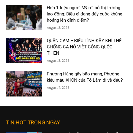
Hơn 1 triệu người Mỹ rời bỏ thị trường
lao động: Điều gì đang đẩy cuộc khủng
hoảng lên đỉnh điểm?
August 8, 2026
QUẬN CAM – BIỂU TÌNH ĐẦY KHÍ THẾ
CHỐNG CA NÔ VIỆT CỘNG QUỐC
THIÊN
August 8, 2026
Phương Hằng gây bão mạng, Phường
kiểu mẫu XHCN của Tô Lâm đi về đâu?
August 7, 2026
TIN HOT TRONG NGÀY