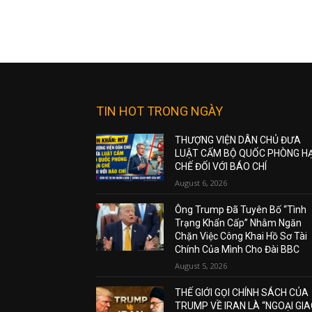
TIN HOT TRONG NGÀY
THƯỢNG VIỆN DÂN CHỦ ĐƯA
LUẬT CẤM BỘ QUỐC PHÒNG H
CHẾ ĐỐI VỚI BÁO CHÍ
August 6, 2026
Ông Trump Đã Tuyên Bố “Tình
Trạng Khẩn Cấp” Nhằm Ngăn
Chặn Việc Công Khai Hồ Sơ Tài
Chính Của Mình Cho Đài BBC
August 5, 2026
THẾ GIỚI GỌI CHÍNH SÁCH CỦA
TRUMP VỀ IRAN LÀ “NGOẠI GI