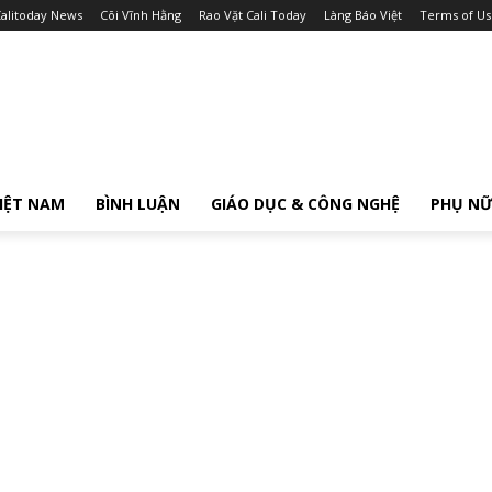
alitoday News
Cõi Vĩnh Hằng
Rao Vặt Cali Today
Làng Báo Việt
Terms of Us
IỆT NAM
BÌNH LUẬN
GIÁO DỤC & CÔNG NGHỆ
PHỤ N