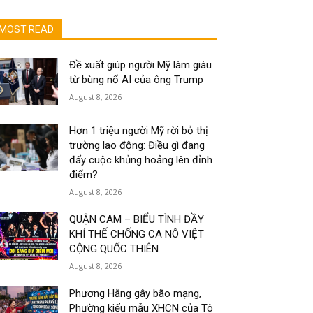
MOST READ
Đề xuất giúp người Mỹ làm giàu
từ bùng nổ AI của ông Trump
August 8, 2026
Hơn 1 triệu người Mỹ rời bỏ thị
trường lao động: Điều gì đang
đẩy cuộc khủng hoảng lên đỉnh
điểm?
August 8, 2026
QUẬN CAM – BIỂU TÌNH ĐẦY
KHÍ THẾ CHỐNG CA NÔ VIỆT
CỘNG QUỐC THIÊN
August 8, 2026
Phương Hằng gây bão mạng,
Phường kiểu mẫu XHCN của Tô