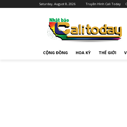
Saturday, August 8, 2026
Truyền Hình Cali Today
C
CỘNG ĐỒNG
HOA KỲ
THẾ GIỚI
V