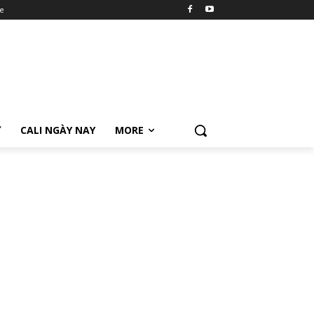
e
Ữ
CALI NGÀY NAY
MORE