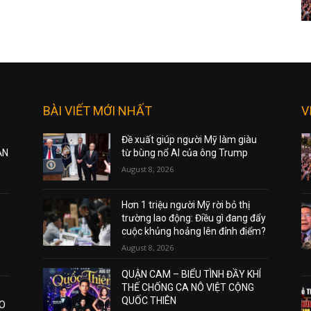
BÀI VIẾT MỚI NHẤT
V
Đề xuất giúp người Mỹ làm giàu
ẠN
từ bùng nổ AI của ông Trump
August 8, 2026
Hơn 1 triệu người Mỹ rời bỏ thị
trường lao động: Điều gì đang đẩy
cuộc khủng hoảng lên đỉnh điểm?
August 8, 2026
QUẬN CAM – BIỂU TÌNH ĐẦY KHÍ
THẾ CHỐNG CA NÔ VIỆT CỘNG
QUỐC THIÊN
AO