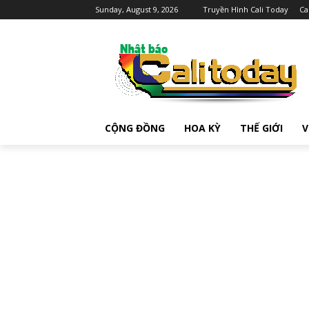
Sunday, August 9, 2026
Truyền Hình Cali Today
Ca
CỘNG ĐỒNG
HOA KỲ
THẾ GIỚI
V