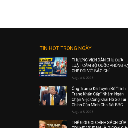
TIN HOT TRONG NGÀY
THƯỢNG VIỆN DÂN CHỦ ĐƯA
LUẬT CẤM BỘ QUỐC PHÒNG H
CHẾ ĐỐI VỚI BÁO CHÍ
August 6, 2026
Ông Trump Đã Tuyên Bố “Tình
Trạng Khẩn Cấp” Nhằm Ngăn
Chặn Việc Công Khai Hồ Sơ Tài
Chính Của Mình Cho Đài BBC
August 5, 2026
THẾ GIỚI GỌI CHÍNH SÁCH CỦA