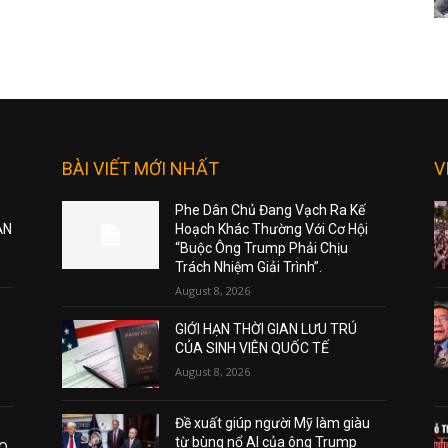
BÀI VIẾT MỚI NHẤT
V
Phe Dân Chủ Đang Vạch Ra Kế
ẠN
Hoạch Khác Thường Với Cơ Hội
“Buộc Ông Trump Phải Chịu
Trách Nhiệm Giải Trình”.
August 8, 2026
GIỚI HẠN THỜI GIAN LƯU TRÚ
CỦA SINH VIÊN QUỐC TẾ
August 8, 2026
Đề xuất giúp người Mỹ làm giàu
từ bùng nổ AI của ông Trump