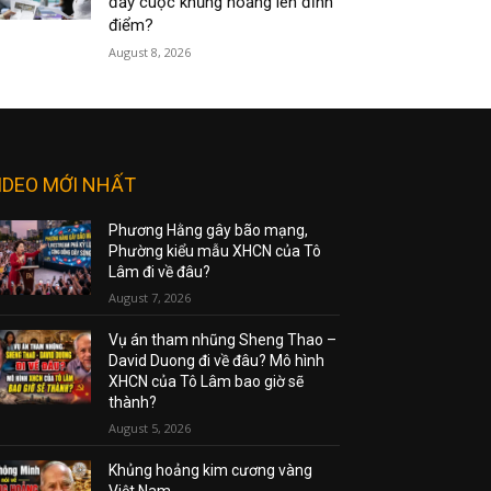
đẩy cuộc khủng hoảng lên đỉnh
điểm?
August 8, 2026
IDEO MỚI NHẤT
Phương Hằng gây bão mạng,
Phường kiểu mẫu XHCN của Tô
Lâm đi về đâu?
August 7, 2026
Vụ án tham nhũng Sheng Thao –
David Duong đi về đâu? Mô hình
XHCN của Tô Lâm bao giờ sẽ
thành?
August 5, 2026
Khủng hoảng kim cương vàng