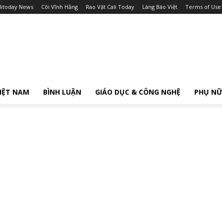
litoday News
Cõi Vĩnh Hằng
Rao Vặt Cali Today
Làng Báo Việt
Terms of Use
IỆT NAM
BÌNH LUẬN
GIÁO DỤC & CÔNG NGHỆ
PHỤ N