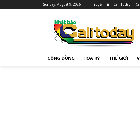
Sunday, August 9, 2026
Truyền Hình Cali Today
Ca
CỘNG ĐỒNG
HOA KỲ
THẾ GIỚI
V