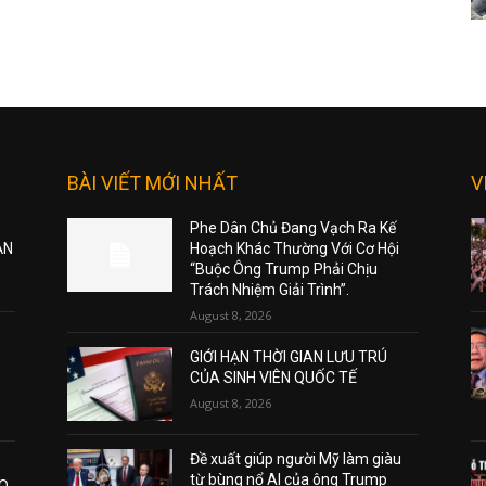
BÀI VIẾT MỚI NHẤT
V
Phe Dân Chủ Đang Vạch Ra Kế
ẠN
Hoạch Khác Thường Với Cơ Hội
“Buộc Ông Trump Phải Chịu
Trách Nhiệm Giải Trình”.
August 8, 2026
GIỚI HẠN THỜI GIAN LƯU TRÚ
CỦA SINH VIÊN QUỐC TẾ
August 8, 2026
Đề xuất giúp người Mỹ làm giàu
từ bùng nổ AI của ông Trump