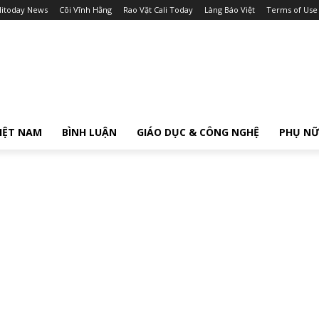
litoday News
Cõi Vĩnh Hằng
Rao Vặt Cali Today
Làng Báo Việt
Terms of Use
IỆT NAM
BÌNH LUẬN
GIÁO DỤC & CÔNG NGHỆ
PHỤ N