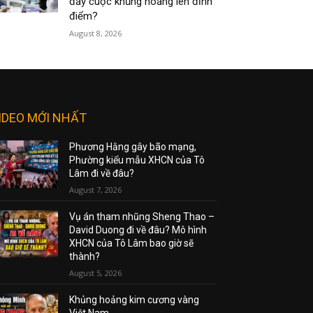
đẩy cuộc khủng hoảng lên đỉnh
điểm?
August 8, 2026
IDEO MỚI NHẤT
Phương Hằng gây bão mạng,
Phường kiểu mẫu XHCN của Tô
Lâm đi về đâu?
August 7, 2026
Vụ án tham nhũng Sheng Thao –
David Duong đi về đâu? Mô hình
XHCN của Tô Lâm bao giờ sẽ
thành?
August 5, 2026
Khủng hoảng kim cương vàng