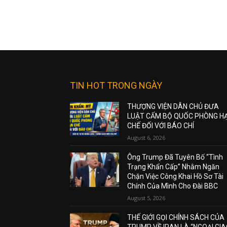
TIN HOT TRONG NGÀY
THƯỢNG VIỆN DÂN CHỦ ĐƯA
LUẬT CẤM BỘ QUỐC PHÒNG H
CHẾ ĐỐI VỚI BÁO CHÍ
August 6, 2026
Ông Trump Đã Tuyên Bố “Tình
Trạng Khẩn Cấp” Nhằm Ngăn
Chặn Việc Công Khai Hồ Sơ Tài
Chính Của Mình Cho Đài BBC
August 5, 2026
THẾ GIỚI GỌI CHÍNH SÁCH CỦA