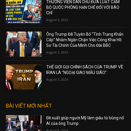
THƯỢNG VIỆN DÂN CHỦ ĐƯA LUẬT CẤM
BỘ QUỐC PHÒNG HẠN CHẾ ĐỐI VỚI BÁO
CHÍ
August 6, 2026
Ông Trump Đã Tuyên Bố “Tình Trạng Khẩn
Cấp” Nhằm Ngăn Chặn Việc Công Khai Hồ
Sơ Tài Chính Của Mình Cho Đài BBC
August 5, 2026
THẾ GIỚI GỌI CHÍNH SÁCH CỦA TRUMP VỀ
IRAN LÀ “NGOẠI GIAO MẪU GIÁO”
August 5, 2026
BÀI VIẾT MỚI NHẤT
Đề xuất giúp người Mỹ làm giàu từ bùng nổ
AI của ông Trump
August 8, 2026