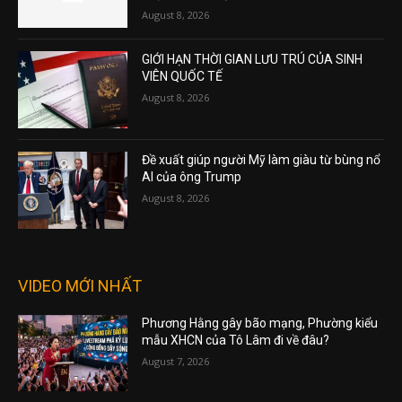
August 8, 2026
GIỚI HẠN THỜI GIAN LƯU TRÚ CỦA SINH
VIÊN QUỐC TẾ
August 8, 2026
Đề xuất giúp người Mỹ làm giàu từ bùng nổ
AI của ông Trump
August 8, 2026
VIDEO MỚI NHẤT
Phương Hằng gây bão mạng, Phường kiểu
mẫu XHCN của Tô Lâm đi về đâu?
August 7, 2026