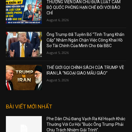
THƯỢNG VIỆN DÂN CHỦ ĐƯA LUẬT CẤM
BỘ QUỐC PHÒNG HẠN CHẾ ĐỐI VỚI BÁO
CHÍ
August 6, 2026
Ông Trump Đã Tuyên Bố “Tình Trạng Khẩn
Cấp” Nhằm Ngăn Chặn Việc Công Khai Hồ
Sơ Tài Chính Của Mình Cho Đài BBC
August 5, 2026
THẾ GIỚI GỌI CHÍNH SÁCH CỦA TRUMP VỀ
IRAN LÀ “NGOẠI GIAO MẪU GIÁO”
August 5, 2026
BÀI VIẾT MỚI NHẤT
Phe Dân Chủ Đang Vạch Ra Kế Hoạch Khác
Thường Với Cơ Hội “Buộc Ông Trump Phải
Chịu Trách Nhiệm Giải Trình”.