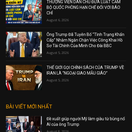
THƯỢNG VIỆN DÂN CHỦ ĐƯA LUẬT CẤM
BỘ QUỐC PHÒNG HẠN CHẾ ĐỐI VỚI BÁO
CHÍ
August 6, 2026
Ông Trump Đã Tuyên Bố “Tình Trạng Khẩn
Cấp” Nhằm Ngăn Chặn Việc Công Khai Hồ
Sơ Tài Chính Của Mình Cho Đài BBC
August 5, 2026
THẾ GIỚI GỌI CHÍNH SÁCH CỦA TRUMP VỀ
IRAN LÀ “NGOẠI GIAO MẪU GIÁO”
August 5, 2026
BÀI VIẾT MỚI NHẤT
Đề xuất giúp người Mỹ làm giàu từ bùng nổ
AI của ông Trump
August 8, 2026