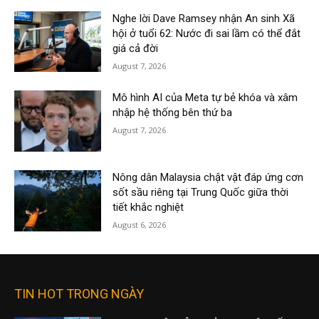
Nghe lời Dave Ramsey nhận An sinh Xã
hội ở tuổi 62: Nước đi sai lầm có thể đắt
giá cả đời
August 7, 2026
Mô hình AI của Meta tự bẻ khóa và xâm
nhập hệ thống bên thứ ba
August 7, 2026
Nông dân Malaysia chật vật đáp ứng cơn
sốt sầu riêng tại Trung Quốc giữa thời
tiết khắc nghiệt
August 6, 2026
TIN HOT TRONG NGÀY