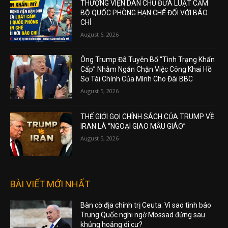
THƯỢNG VIỆN DÂN CHỦ ĐƯA LUẬT CẤM
BỘ QUỐC PHÒNG HẠN CHẾ ĐỐI VỚI BÁO
CHÍ
August 6, 2026
Ông Trump Đã Tuyên Bố “Tình Trạng Khẩn
Cấp” Nhằm Ngăn Chặn Việc Công Khai Hồ
Sơ Tài Chính Của Mình Cho Đài BBC
August 5, 2026
THẾ GIỚI GỌI CHÍNH SÁCH CỦA TRUMP VỀ
IRAN LÀ “NGOẠI GIAO MẪU GIÁO”
August 5, 2026
BÀI VIẾT MỚI NHẤT
Bàn cờ địa chính trị Ceuta: Vì sao tình báo
Trung Quốc nghi ngờ Mossad đứng sau
khủng hoảng di cư?