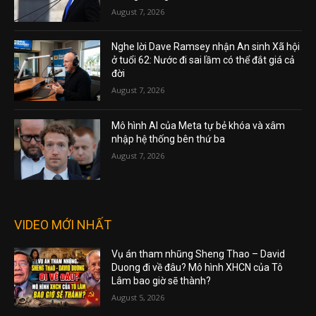
August 7, 2026
Nghe lời Dave Ramsey nhận An sinh Xã hội
ở tuổi 62: Nước đi sai lầm có thể đắt giá cả
đời
August 7, 2026
Mô hình AI của Meta tự bẻ khóa và xâm
nhập hệ thống bên thứ ba
August 7, 2026
VIDEO MỚI NHẤT
Vụ án tham nhũng Sheng Thao – David
Duong đi về đâu? Mô hình XHCN của Tô
Lâm bao giờ sẽ thành?
August 5, 2026