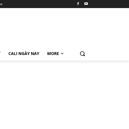
se
Ữ
CALI NGÀY NAY
MORE