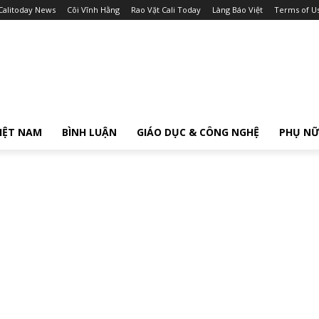
Calitoday News
Cõi Vĩnh Hằng
Rao Vặt Cali Today
Làng Báo Việt
Terms of U
IỆT NAM
BÌNH LUẬN
GIÁO DỤC & CÔNG NGHỆ
PHỤ N