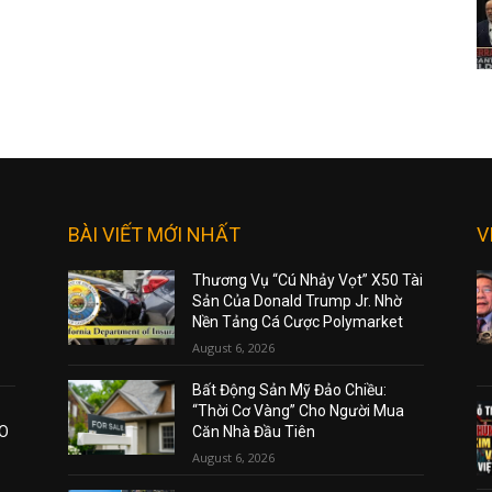
BÀI VIẾT MỚI NHẤT
V
Thương Vụ “Cú Nhảy Vọt” X50 Tài
Sản Của Donald Trump Jr. Nhờ
Nền Tảng Cá Cược Polymarket
August 6, 2026
Bất Động Sản Mỹ Đảo Chiều:
“Thời Cơ Vàng” Cho Người Mua
AO
Căn Nhà Đầu Tiên
August 6, 2026