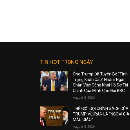
TIN HOT TRONG NGÀY
Ông Trump Đã Tuyên Bố “Tình
Trạng Khẩn Cấp” Nhằm Ngăn
Chặn Việc Công Khai Hồ Sơ Tài
Chính Của Mình Cho Đài BBC
August 5, 2026
THẾ GIỚI GỌI CHÍNH SÁCH CỦA
TRUMP VỀ IRAN LÀ “NGOẠI GI
MẪU GIÁO”
August 5, 2026