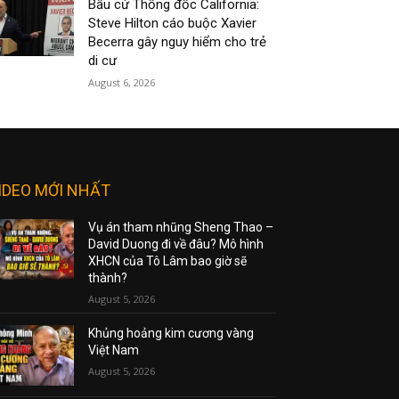
Bầu cử Thống đốc California:
Steve Hilton cáo buộc Xavier
Becerra gây nguy hiểm cho trẻ
di cư
August 6, 2026
IDEO MỚI NHẤT
Vụ án tham nhũng Sheng Thao –
David Duong đi về đâu? Mô hình
XHCN của Tô Lâm bao giờ sẽ
thành?
August 5, 2026
Khủng hoảng kim cương vàng
Việt Nam
August 5, 2026