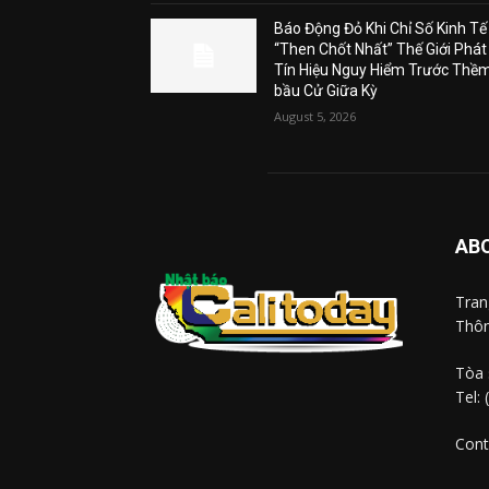
Báo Động Đỏ Khi Chỉ Số Kinh Tế
“Then Chốt Nhất” Thế Giới Phát
Tín Hiệu Nguy Hiểm Trước Thề
bầu Cử Giữa Kỳ
August 5, 2026
AB
Tra
Thôn
Tòa 
Tel:
Cont