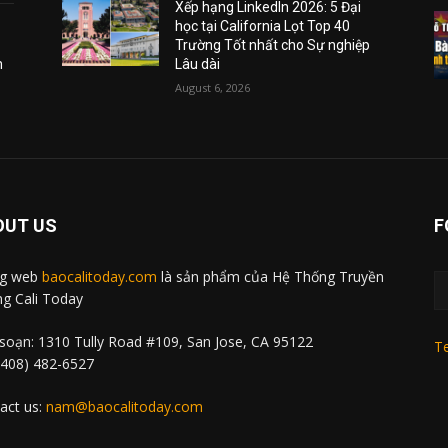
Xếp hạng LinkedIn 2026: 5 Đại
học tại California Lọt Top 40
Trường Tốt nhất cho Sự nghiệp
m
Lâu dài
August 6, 2026
OUT US
F
ng web
baocalitoday.com
là sản phẩm của Hệ Thống Truyền
g Cali Today
soạn: 1310 Tully Road #109, San Jose, CA 95122
Te
 (408) 482-6527
act us:
nam@baocalitoday.com