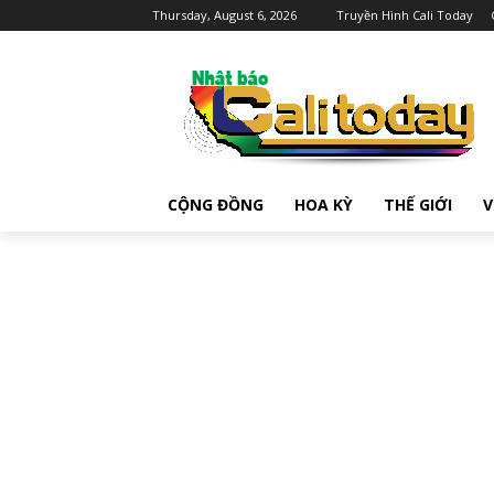
Thursday, August 6, 2026
Truyền Hình Cali Today
CỘNG ĐỒNG
HOA KỲ
THẾ GIỚI
V