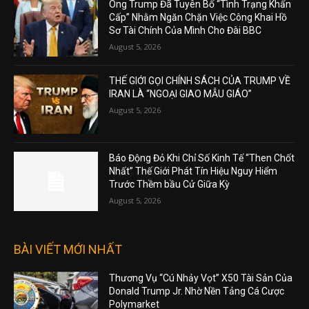
Ông Trump Đã Tuyên Bố “Tình Trạng Khẩn
Cấp” Nhằm Ngăn Chặn Việc Công Khai Hồ
Sơ Tài Chính Của Mình Cho Đài BBC
August 5, 2026
THẾ GIỚI GỌI CHÍNH SÁCH CỦA TRUMP VỀ
IRAN LÀ “NGOẠI GIAO MẪU GIÁO”
August 5, 2026
Báo Động Đỏ Khi Chỉ Số Kinh Tế “Then Chốt
Nhất” Thế Giới Phát Tín Hiệu Nguy Hiểm
Trước Thềm bầu Cử Giữa Kỳ
August 5, 2026
BÀI VIẾT MỚI NHẤT
Thương Vụ “Cú Nhảy Vọt” X50 Tài Sản Của
Donald Trump Jr. Nhờ Nền Tảng Cá Cược
Polymarket