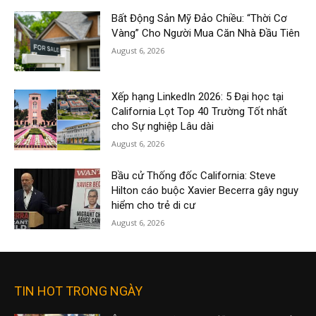
Bất Động Sản Mỹ Đảo Chiều: “Thời Cơ
Vàng” Cho Người Mua Căn Nhà Đầu Tiên
August 6, 2026
Xếp hạng LinkedIn 2026: 5 Đại học tại
California Lọt Top 40 Trường Tốt nhất
cho Sự nghiệp Lâu dài
August 6, 2026
Bầu cử Thống đốc California: Steve
Hilton cáo buộc Xavier Becerra gây nguy
hiểm cho trẻ di cư
August 6, 2026
TIN HOT TRONG NGÀY