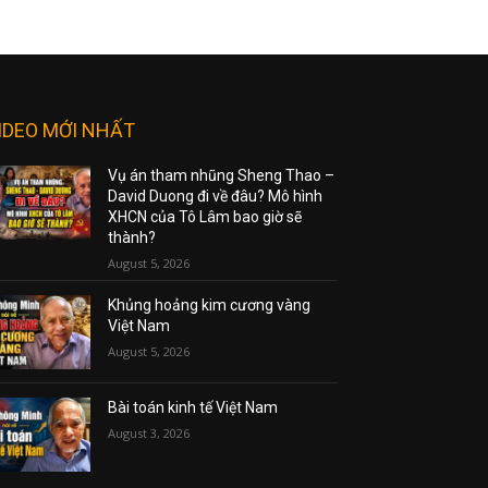
IDEO MỚI NHẤT
Vụ án tham nhũng Sheng Thao –
David Duong đi về đâu? Mô hình
XHCN của Tô Lâm bao giờ sẽ
thành?
August 5, 2026
Khủng hoảng kim cương vàng
Việt Nam
August 5, 2026
Bài toán kinh tế Việt Nam
August 3, 2026