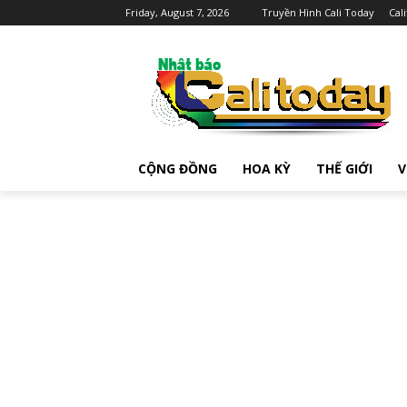
Friday, August 7, 2026
Truyền Hình Cali Today
Cal
CỘNG ĐỒNG
HOA KỲ
THẾ GIỚI
V