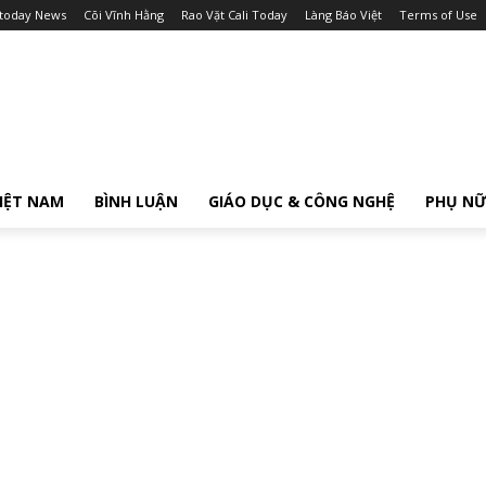
itoday News
Cõi Vĩnh Hằng
Rao Vặt Cali Today
Làng Báo Việt
Terms of Use
IỆT NAM
BÌNH LUẬN
GIÁO DỤC & CÔNG NGHỆ
PHỤ N