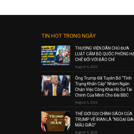
TIN HOT TRONG NGÀY
THƯỢNG VIỆN DÂN CHỦ ĐƯA
LUẬT CẤM BỘ QUỐC PHÒNG H
CHẾ ĐỐI VỚI BÁO CHÍ
August 6, 2026
Ông Trump Đã Tuyên Bố “Tình
Trạng Khẩn Cấp” Nhằm Ngăn
Chặn Việc Công Khai Hồ Sơ Tài
Chính Của Mình Cho Đài BBC
August 5, 2026
THẾ GIỚI GỌI CHÍNH SÁCH CỦA
TRUMP VỀ IRAN LÀ “NGOẠI GI
MẪU GIÁO”
August 5, 2026