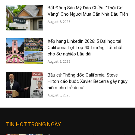
Bất Động Sản Mỹ Đảo Chiều: “Thời Cơ
Vàng” Cho Người Mua Căn Nhà Đầu Tiên
August 6, 2026
Xếp hạng LinkedIn 2026: 5 Đại học tại
California Lọt Top 40 Trường Tốt nhất
cho Sự nghiệp Lâu dài
August 6, 2026
Bầu cử Thống đốc California: Steve
Hilton cáo buộc Xavier Becerra gây nguy
hiểm cho trẻ di cư
August 6, 2026
TIN HOT TRONG NGÀY