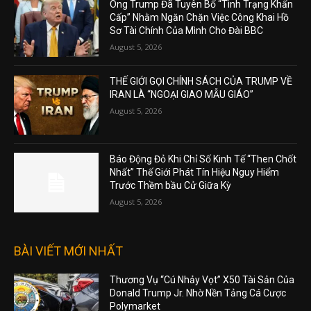
Ông Trump Đã Tuyên Bố “Tình Trạng Khẩn
Cấp” Nhằm Ngăn Chặn Việc Công Khai Hồ
Sơ Tài Chính Của Mình Cho Đài BBC
August 5, 2026
THẾ GIỚI GỌI CHÍNH SÁCH CỦA TRUMP VỀ
IRAN LÀ “NGOẠI GIAO MẪU GIÁO”
August 5, 2026
Báo Động Đỏ Khi Chỉ Số Kinh Tế “Then Chốt
Nhất” Thế Giới Phát Tín Hiệu Nguy Hiểm
Trước Thềm bầu Cử Giữa Kỳ
August 5, 2026
BÀI VIẾT MỚI NHẤT
Thương Vụ “Cú Nhảy Vọt” X50 Tài Sản Của
Donald Trump Jr. Nhờ Nền Tảng Cá Cược
Polymarket