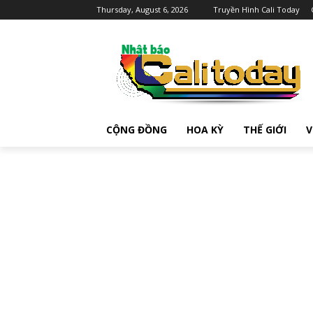
Thursday, August 6, 2026
Truyền Hình Cali Today
CỘNG ĐỒNG
HOA KỲ
THẾ GIỚI
V