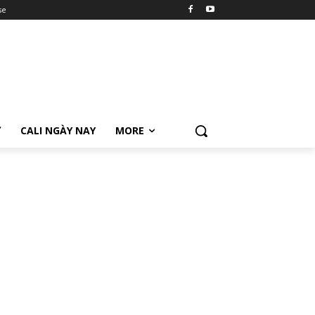
se
Ữ
CALI NGÀY NAY
MORE