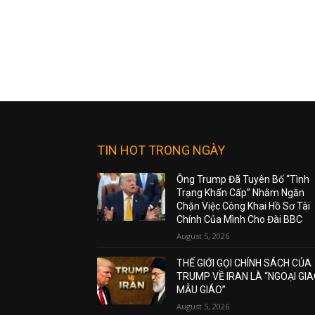
TIN HOT TRONG NGÀY
Ông Trump Đã Tuyên Bố “Tình
Trạng Khẩn Cấp” Nhằm Ngăn
Chặn Việc Công Khai Hồ Sơ Tài
Chính Của Mình Cho Đài BBC
August 5, 2026
THẾ GIỚI GỌI CHÍNH SÁCH CỦA
TRUMP VỀ IRAN LÀ “NGOẠI GI
MẪU GIÁO”
August 5, 2026