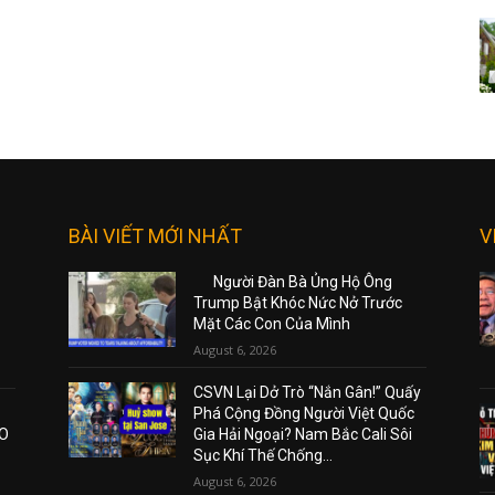
BÀI VIẾT MỚI NHẤT
V
Người Đàn Bà Ủng Hộ Ông
Trump Bật Khóc Nức Nở Trước
Mặt Các Con Của Mình
August 6, 2026
CSVN Lại Dở Trò “Nắn Gân!” Quấy
Phá Cộng Đồng Người Việt Quốc
AO
Gia Hải Ngoại? Nam Bắc Cali Sôi
Sục Khí Thế Chống...
August 6, 2026