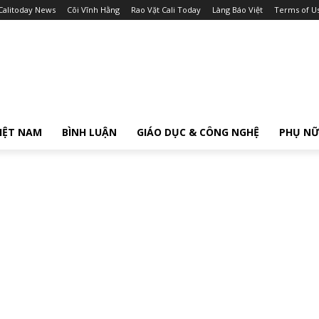
Calitoday News
Cõi Vĩnh Hằng
Rao Vặt Cali Today
Làng Báo Việt
Terms of U
IỆT NAM
BÌNH LUẬN
GIÁO DỤC & CÔNG NGHỆ
PHỤ N