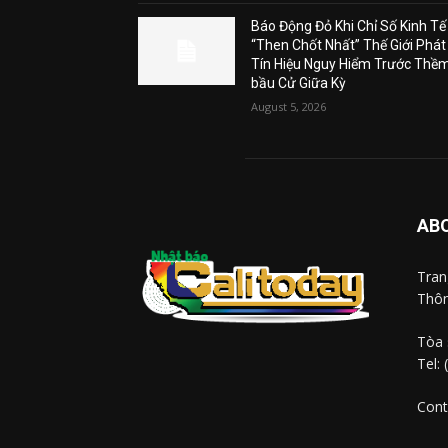
Báo Động Đỏ Khi Chỉ Số Kinh Tế
“Then Chốt Nhất” Thế Giới Phát
Tín Hiệu Nguy Hiểm Trước Thề
bầu Cử Giữa Kỳ
August 5, 2026
AB
Tra
Thôn
Tòa 
Tel:
Cont