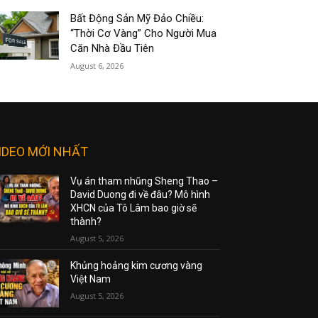
Bất Động Sản Mỹ Đảo Chiều:
“Thời Cơ Vàng” Cho Người Mua
Căn Nhà Đầu Tiên
August 6, 2026
IDEO MỚI NHẤT
Vụ án tham nhũng Sheng Thao –
David Duong đi về đâu? Mô hình
XHCN của Tô Lâm bao giờ sẽ
thành?
August 5, 2026
Khủng hoảng kim cương vàng
Việt Nam
August 5, 2026