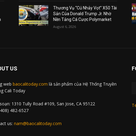
Thương Vụ “Cú Nhảy Vọt” X50 Tài
Sản Của Donald Trump Jr. Nhờ
m
Nền Tảng Cá Cược Polymarket
August 6, 2026
OUT US
F
ng web
baocalitoday.com
là sản phẩm của Hệ Thống Truyền
g Cali Today
soạn: 1310 Tully Road #109, San Jose, CA 95122
Te
 (408) 482-6527
act us:
nam@baocalitoday.com