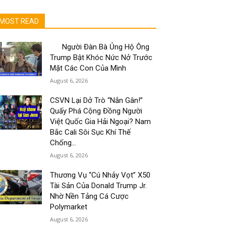
MOST READ
Người Đàn Bà Ủng Hộ Ông
Trump Bật Khóc Nức Nở Trước
Mặt Các Con Của Mình
August 6, 2026
CSVN Lại Dở Trò “Nắn Gân!”
Quấy Phá Cộng Đồng Người
Việt Quốc Gia Hải Ngoại? Nam
Bắc Cali Sôi Sục Khí Thế
Chống...
August 6, 2026
Thương Vụ “Cú Nhảy Vọt” X50
Tài Sản Của Donald Trump Jr.
Nhờ Nền Tảng Cá Cược
Polymarket
August 6, 2026