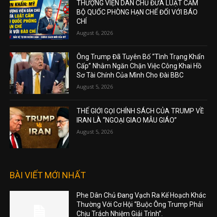
THƯỢNG VIỆN DÂN CHỦ ĐƯA LUẬT CẤM
BỘ QUỐC PHÒNG HẠN CHẾ ĐỐI VỚI BÁO
CHÍ
August 6, 2026
Ông Trump Đã Tuyên Bố “Tình Trạng Khẩn
Cấp” Nhằm Ngăn Chặn Việc Công Khai Hồ
Sơ Tài Chính Của Mình Cho Đài BBC
August 5, 2026
THẾ GIỚI GỌI CHÍNH SÁCH CỦA TRUMP VỀ
IRAN LÀ “NGOẠI GIAO MẪU GIÁO”
August 5, 2026
BÀI VIẾT MỚI NHẤT
Phe Dân Chủ Đang Vạch Ra Kế Hoạch Khác
Thường Với Cơ Hội “Buộc Ông Trump Phải
Chịu Trách Nhiệm Giải Trình”.