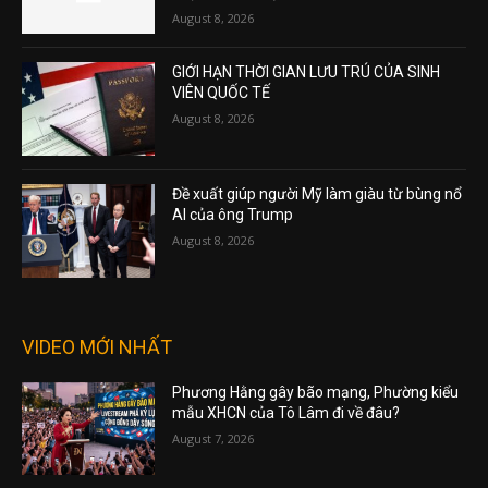
August 8, 2026
GIỚI HẠN THỜI GIAN LƯU TRÚ CỦA SINH
VIÊN QUỐC TẾ
August 8, 2026
Đề xuất giúp người Mỹ làm giàu từ bùng nổ
AI của ông Trump
August 8, 2026
VIDEO MỚI NHẤT
Phương Hằng gây bão mạng, Phường kiểu
mẫu XHCN của Tô Lâm đi về đâu?
August 7, 2026