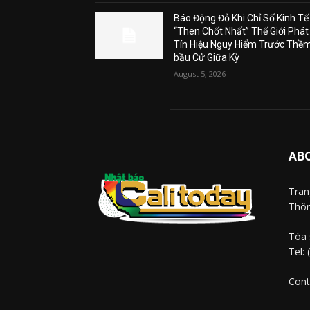
Báo Động Đỏ Khi Chỉ Số Kinh Tế
“Then Chốt Nhất” Thế Giới Phát
Tín Hiệu Nguy Hiểm Trước Thề
bầu Cử Giữa Kỳ
August 5, 2026
AB
Tra
Thôn
Tòa 
Tel:
Cont