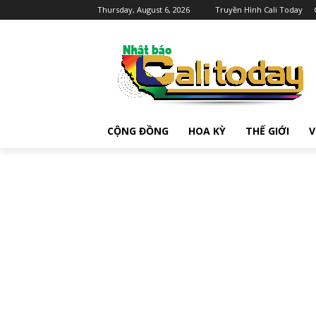
Thursday, August 6, 2026
Truyền Hình Cali Today
CỘNG ĐỒNG
HOA KỲ
THẾ GIỚI
V