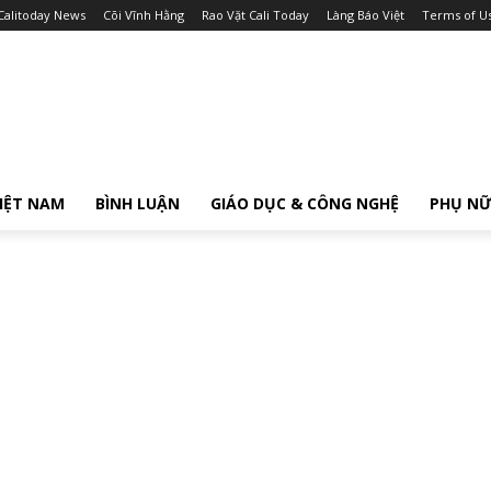
Calitoday News
Cõi Vĩnh Hằng
Rao Vặt Cali Today
Làng Báo Việt
Terms of U
IỆT NAM
BÌNH LUẬN
GIÁO DỤC & CÔNG NGHỆ
PHỤ N