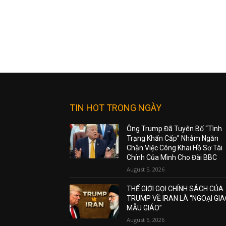
TIN HOT TRONG NGÀY
Ông Trump Đã Tuyên Bố “Tình
Trạng Khẩn Cấp” Nhằm Ngăn
Chặn Việc Công Khai Hồ Sơ Tài
Chính Của Mình Cho Đài BBC
August 5, 2026
THẾ GIỚI GỌI CHÍNH SÁCH CỦA
TRUMP VỀ IRAN LÀ “NGOẠI GI
MẪU GIÁO”
August 5, 2026