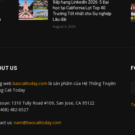
Xếp hạng LinkedIn 2026: 5 Đại
học tại California Lọt Top 40
Trường Tốt nhất cho Sự nghiệp
m
Lâu dài
August 6, 2026
OUT US
F
ng web
baocalitoday.com
là sản phẩm của Hệ Thống Truyền
g Cali Today
soạn: 1310 Tully Road #109, San Jose, CA 95122
Te
 (408) 482-6527
act us:
nam@baocalitoday.com