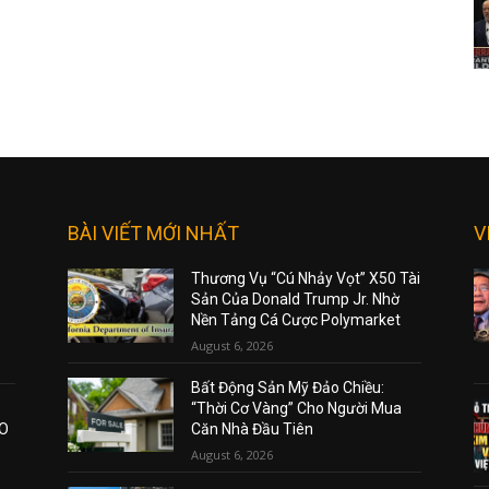
BÀI VIẾT MỚI NHẤT
V
Thương Vụ “Cú Nhảy Vọt” X50 Tài
Sản Của Donald Trump Jr. Nhờ
Nền Tảng Cá Cược Polymarket
August 6, 2026
Bất Động Sản Mỹ Đảo Chiều:
“Thời Cơ Vàng” Cho Người Mua
AO
Căn Nhà Đầu Tiên
August 6, 2026