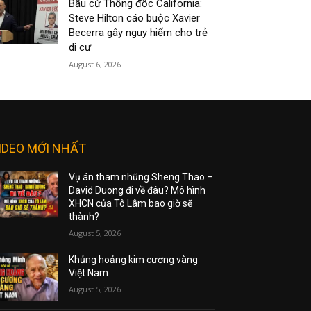
Bầu cử Thống đốc California:
Steve Hilton cáo buộc Xavier
Becerra gây nguy hiểm cho trẻ
di cư
August 6, 2026
IDEO MỚI NHẤT
Vụ án tham nhũng Sheng Thao –
David Duong đi về đâu? Mô hình
XHCN của Tô Lâm bao giờ sẽ
thành?
August 5, 2026
Khủng hoảng kim cương vàng
Việt Nam
August 5, 2026