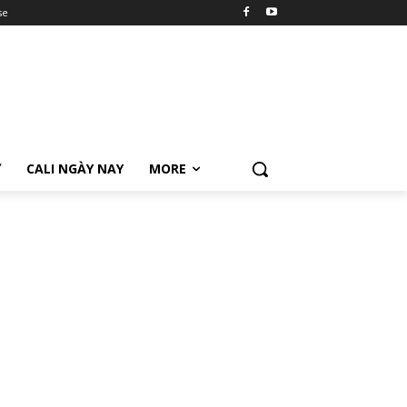
se
Ữ
CALI NGÀY NAY
MORE