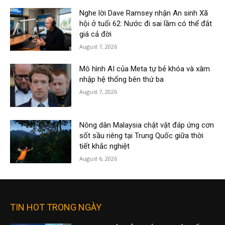
Nghe lời Dave Ramsey nhận An sinh Xã
hội ở tuổi 62: Nước đi sai lầm có thể đắt
giá cả đời
August 7, 2026
Mô hình AI của Meta tự bẻ khóa và xâm
nhập hệ thống bên thứ ba
August 7, 2026
Nông dân Malaysia chật vật đáp ứng cơn
sốt sầu riêng tại Trung Quốc giữa thời
tiết khắc nghiệt
August 6, 2026
TIN HOT TRONG NGÀY