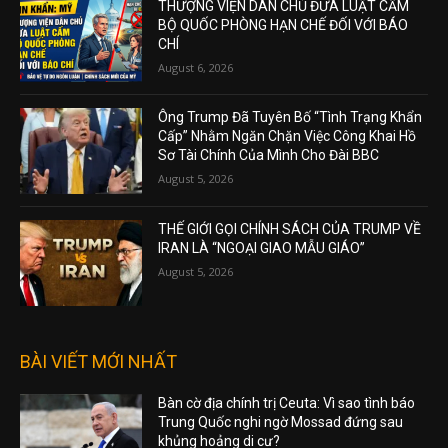
THƯỢNG VIỆN DÂN CHỦ ĐƯA LUẬT CẤM
BỘ QUỐC PHÒNG HẠN CHẾ ĐỐI VỚI BÁO
CHÍ
August 6, 2026
Ông Trump Đã Tuyên Bố “Tình Trạng Khẩn
Cấp” Nhằm Ngăn Chặn Việc Công Khai Hồ
Sơ Tài Chính Của Mình Cho Đài BBC
August 5, 2026
THẾ GIỚI GỌI CHÍNH SÁCH CỦA TRUMP VỀ
IRAN LÀ “NGOẠI GIAO MẪU GIÁO”
August 5, 2026
BÀI VIẾT MỚI NHẤT
Bàn cờ địa chính trị Ceuta: Vì sao tình báo
Trung Quốc nghi ngờ Mossad đứng sau
khủng hoảng di cư?