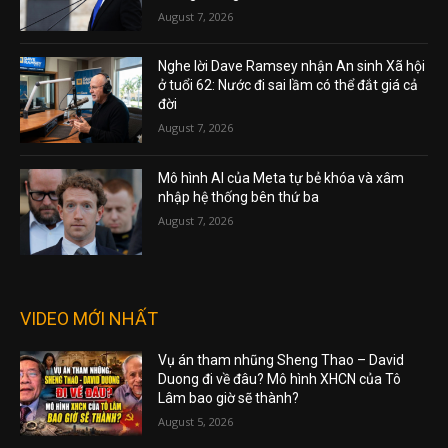
August 7, 2026
Nghe lời Dave Ramsey nhận An sinh Xã hội
ở tuổi 62: Nước đi sai lầm có thể đắt giá cả
đời
August 7, 2026
Mô hình AI của Meta tự bẻ khóa và xâm
nhập hệ thống bên thứ ba
August 7, 2026
VIDEO MỚI NHẤT
Vụ án tham nhũng Sheng Thao – David
Duong đi về đâu? Mô hình XHCN của Tô
Lâm bao giờ sẽ thành?
August 5, 2026