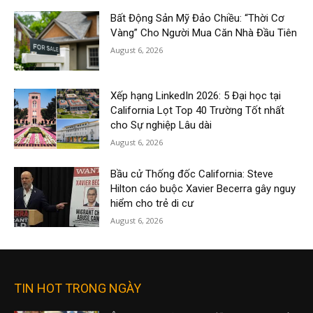
Bất Động Sản Mỹ Đảo Chiều: “Thời Cơ
Vàng” Cho Người Mua Căn Nhà Đầu Tiên
August 6, 2026
Xếp hạng LinkedIn 2026: 5 Đại học tại
California Lọt Top 40 Trường Tốt nhất
cho Sự nghiệp Lâu dài
August 6, 2026
Bầu cử Thống đốc California: Steve
Hilton cáo buộc Xavier Becerra gây nguy
hiểm cho trẻ di cư
August 6, 2026
TIN HOT TRONG NGÀY