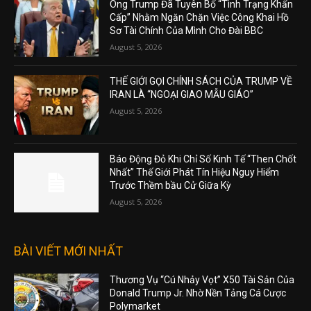
Ông Trump Đã Tuyên Bố “Tình Trạng Khẩn
Cấp” Nhằm Ngăn Chặn Việc Công Khai Hồ
Sơ Tài Chính Của Mình Cho Đài BBC
August 5, 2026
THẾ GIỚI GỌI CHÍNH SÁCH CỦA TRUMP VỀ
IRAN LÀ “NGOẠI GIAO MẪU GIÁO”
August 5, 2026
Báo Động Đỏ Khi Chỉ Số Kinh Tế “Then Chốt
Nhất” Thế Giới Phát Tín Hiệu Nguy Hiểm
Trước Thềm bầu Cử Giữa Kỳ
August 5, 2026
BÀI VIẾT MỚI NHẤT
Thương Vụ “Cú Nhảy Vọt” X50 Tài Sản Của
Donald Trump Jr. Nhờ Nền Tảng Cá Cược
Polymarket