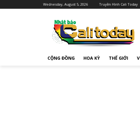
Wednesday, August 5, 2026
Truyền Hình Cali Today
CỘNG ĐỒNG
HOA KỲ
THẾ GIỚI
V