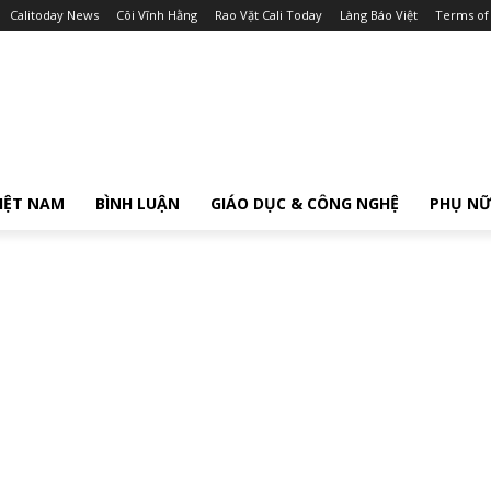
Calitoday News
Cõi Vĩnh Hằng
Rao Vặt Cali Today
Làng Báo Việt
Terms of
IỆT NAM
BÌNH LUẬN
GIÁO DỤC & CÔNG NGHỆ
PHỤ N