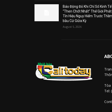
Báo Động Đỏ Khi Chỉ Số Kinh Tế
“Then Chốt Nhất” Thế Giới Phát
Tín Hiệu Nguy Hiểm Trước Thề
bầu Cử Giữa Kỳ
August 5, 2026
AB
Tra
Thôn
Tòa 
Tel:
Cont