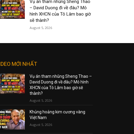
Vụ án tham nhũng Sheng Thao
– David Duong đi về đâu? Mô
hình XHCN của Tô Lâm bao giờ
sẽ thành?
August 5, 2026
IDEO MỚI NHẤT
Vụ án tham nhũng Sheng Thao –
David Duong đi về đâu? Mô hình
XHCN của Tô Lâm bao giờ sẽ
thành?
August 5, 2026
Khủng hoảng kim cương vàng
Việt Nam
August 5, 2026