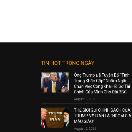
TIN HOT TRONG NGÀY
Ông Trump Đã Tuyên Bố “Tình
Trạng Khẩn Cấp” Nhằm Ngăn
Chặn Việc Công Khai Hồ Sơ Tài
Chính Của Mình Cho Đài BBC
August 5, 2026
THẾ GIỚI GỌI CHÍNH SÁCH CỦA
TRUMP VỀ IRAN LÀ “NGOẠI GI
MẪU GIÁO”
August 5, 2026