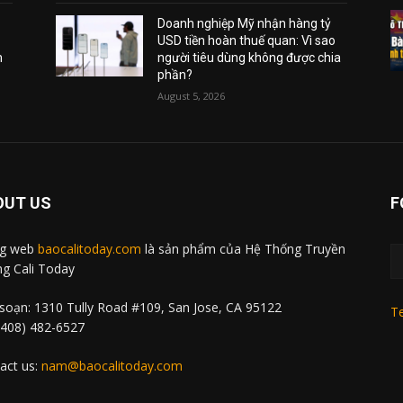
Doanh nghiệp Mỹ nhận hàng tỷ
USD tiền hoàn thuế quan: Vì sao
m
người tiêu dùng không được chia
phần?
August 5, 2026
OUT US
F
ng web
baocalitoday.com
là sản phẩm của Hệ Thống Truyền
g Cali Today
soạn: 1310 Tully Road #109, San Jose, CA 95122
Te
 (408) 482-6527
act us:
nam@baocalitoday.com