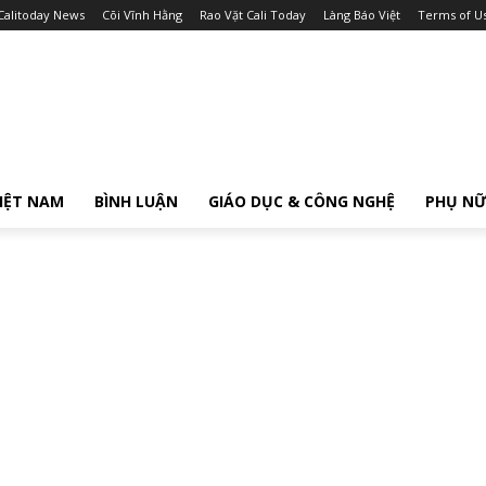
Calitoday News
Cõi Vĩnh Hằng
Rao Vặt Cali Today
Làng Báo Việt
Terms of U
IỆT NAM
BÌNH LUẬN
GIÁO DỤC & CÔNG NGHỆ
PHỤ N