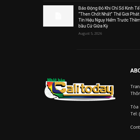
Báo Động Đỏ Khi Chỉ Số Kinh Tế
“Then Chốt Nhất” Thế Giới Phát
Tín Hiệu Nguy Hiểm Trước Thề
bầu Cử Giữa Kỳ
August 5, 2026
AB
Tra
Thôn
Tòa 
Tel:
Cont