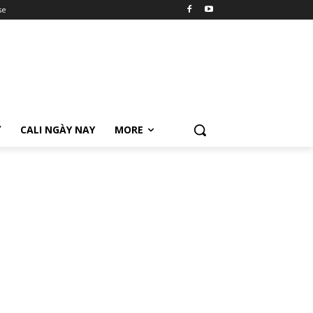
se
Ữ
CALI NGÀY NAY
MORE