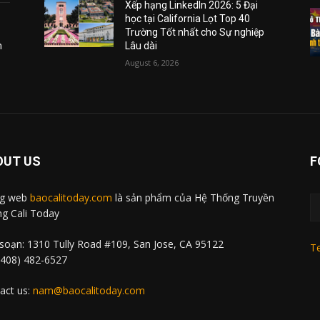
Xếp hạng LinkedIn 2026: 5 Đại
học tại California Lọt Top 40
Trường Tốt nhất cho Sự nghiệp
m
Lâu dài
August 6, 2026
OUT US
F
ng web
baocalitoday.com
là sản phẩm của Hệ Thống Truyền
g Cali Today
soạn: 1310 Tully Road #109, San Jose, CA 95122
Te
 (408) 482-6527
act us:
nam@baocalitoday.com