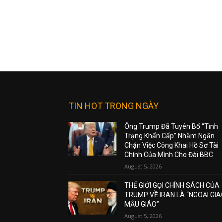
TIN HOT TRONG NGÀY
Ông Trump Đã Tuyên Bố “Tình
Trạng Khẩn Cấp” Nhằm Ngăn
Chặn Việc Công Khai Hồ Sơ Tài
Chính Của Mình Cho Đài BBC
August 5, 2026
THẾ GIỚI GỌI CHÍNH SÁCH CỦA
TRUMP VỀ IRAN LÀ “NGOẠI GI
MẪU GIÁO”
August 5, 2026