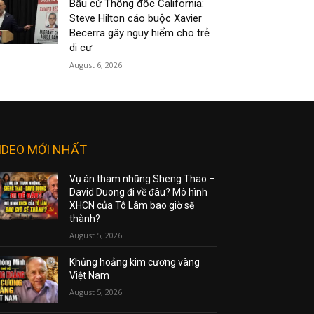
Bầu cử Thống đốc California:
Steve Hilton cáo buộc Xavier
Becerra gây nguy hiểm cho trẻ
di cư
August 6, 2026
IDEO MỚI NHẤT
Vụ án tham nhũng Sheng Thao –
David Duong đi về đâu? Mô hình
XHCN của Tô Lâm bao giờ sẽ
thành?
August 5, 2026
Khủng hoảng kim cương vàng
Việt Nam
August 5, 2026