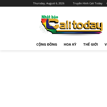
Thursday, August 6, 2026
Truyền Hình Cali Today
CỘNG ĐỒNG
HOA KỲ
THẾ GIỚI
V