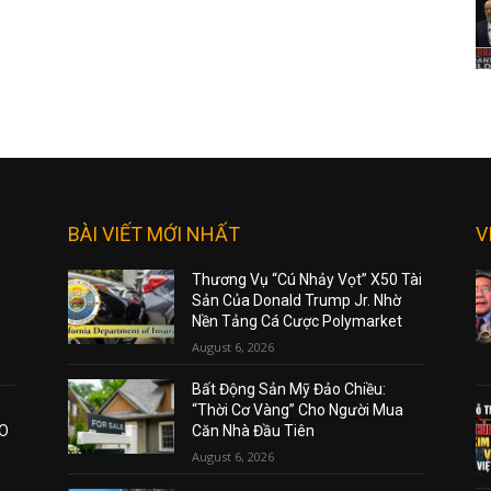
BÀI VIẾT MỚI NHẤT
V
Thương Vụ “Cú Nhảy Vọt” X50 Tài
Sản Của Donald Trump Jr. Nhờ
Nền Tảng Cá Cược Polymarket
August 6, 2026
Bất Động Sản Mỹ Đảo Chiều:
“Thời Cơ Vàng” Cho Người Mua
AO
Căn Nhà Đầu Tiên
August 6, 2026