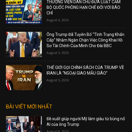
THƯỢNG VIỆN DÂN CHỦ ĐƯA LUẬT CẤM
BỘ QUỐC PHÒNG HẠN CHẾ ĐỐI VỚI BÁO
CHÍ
August 6, 2026
Ông Trump Đã Tuyên Bố “Tình Trạng Khẩn
Cấp” Nhằm Ngăn Chặn Việc Công Khai Hồ
Sơ Tài Chính Của Mình Cho Đài BBC
August 5, 2026
THẾ GIỚI GỌI CHÍNH SÁCH CỦA TRUMP VỀ
IRAN LÀ “NGOẠI GIAO MẪU GIÁO”
August 5, 2026
BÀI VIẾT MỚI NHẤT
Đề xuất giúp người Mỹ làm giàu từ bùng nổ
AI của ông Trump
August 8, 2026