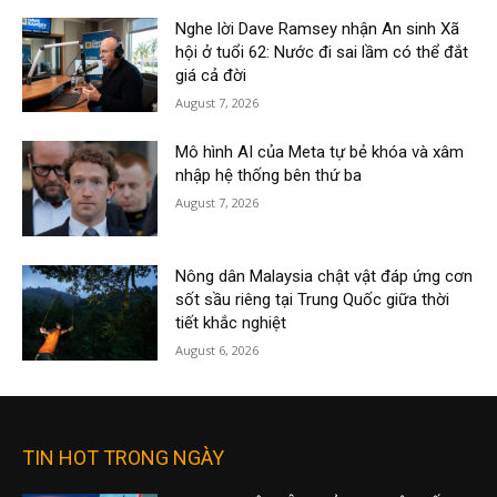
Nghe lời Dave Ramsey nhận An sinh Xã
hội ở tuổi 62: Nước đi sai lầm có thể đắt
giá cả đời
August 7, 2026
Mô hình AI của Meta tự bẻ khóa và xâm
nhập hệ thống bên thứ ba
August 7, 2026
Nông dân Malaysia chật vật đáp ứng cơn
sốt sầu riêng tại Trung Quốc giữa thời
tiết khắc nghiệt
August 6, 2026
TIN HOT TRONG NGÀY