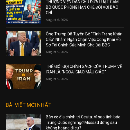
THƯỢNG VIỆN DÂN CHỦ ĐƯA LUẬT CẤM
BỘ QUỐC PHÒNG HẠN CHẾ ĐỐI VỚI BÁO
CHÍ
August 6, 2026
Ông Trump Đã Tuyên Bố “Tình Trạng Khẩn
Cấp” Nhằm Ngăn Chặn Việc Công Khai Hồ
Sơ Tài Chính Của Mình Cho Đài BBC
August 5, 2026
THẾ GIỚI GỌI CHÍNH SÁCH CỦA TRUMP VỀ
IRAN LÀ “NGOẠI GIAO MẪU GIÁO”
August 5, 2026
BÀI VIẾT MỚI NHẤT
Bàn cờ địa chính trị Ceuta: Vì sao tình báo
Trung Quốc nghi ngờ Mossad đứng sau
khủng hoảng di cư?