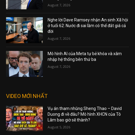
August 7, 2026
Nghe lời Dave Ramsey nhận An sinh Xã hội
ở tuổi 62: Nước đi sai lầm có thể đắt giá cả
đời
August 7, 2026
Mô hình AI của Meta tự bẻ khóa và xâm
nhập hệ thống bên thứ ba
August 7, 2026
VIDEO MỚI NHẤT
Vụ án tham nhũng Sheng Thao – David
Duong đi về đâu? Mô hình XHCN của Tô
Lâm bao giờ sẽ thành?
August 5, 2026