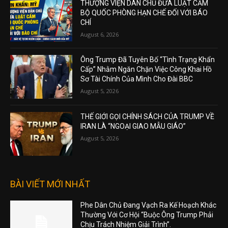
THƯỢNG VIỆN DÂN CHỦ ĐƯA LUẬT CẤM
BỘ QUỐC PHÒNG HẠN CHẾ ĐỐI VỚI BÁO
CHÍ
August 6, 2026
Ông Trump Đã Tuyên Bố “Tình Trạng Khẩn
Cấp” Nhằm Ngăn Chặn Việc Công Khai Hồ
Sơ Tài Chính Của Mình Cho Đài BBC
August 5, 2026
THẾ GIỚI GỌI CHÍNH SÁCH CỦA TRUMP VỀ
IRAN LÀ “NGOẠI GIAO MẪU GIÁO”
August 5, 2026
BÀI VIẾT MỚI NHẤT
Phe Dân Chủ Đang Vạch Ra Kế Hoạch Khác
Thường Với Cơ Hội “Buộc Ông Trump Phải
Chịu Trách Nhiệm Giải Trình”.