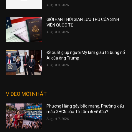
August 8, 2026
GIỚI HẠN THỜI GIAN LƯU TRÚ CỦA SINH
VIÊN QUỐC TẾ
August 8, 2026
Đề xuất giúp người Mỹ làm giàu từ bùng nổ
AI của ông Trump
August 8, 2026
VIDEO MỚI NHẤT
Phương Hằng gây bão mạng, Phường kiểu
mẫu XHCN của Tô Lâm đi về đâu?
August 7, 2026