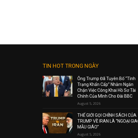
TIN HOT TRONG NGÀY
Ông Trump Đã Tuyên Bố “Tình
Trạng Khẩn Cấp” Nhằm Ngăn
Chặn Việc Công Khai Hồ Sơ Tài
Chính Của Mình Cho Đài BBC
August 5, 2026
THẾ GIỚI GỌI CHÍNH SÁCH CỦA
TRUMP VỀ IRAN LÀ “NGOẠI GI
MẪU GIÁO”
August 5, 2026