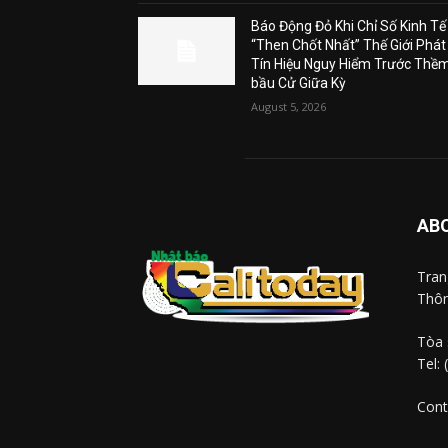
Báo Động Đỏ Khi Chỉ Số Kinh Tế
“Then Chốt Nhất” Thế Giới Phát
Tín Hiệu Nguy Hiểm Trước Thề
bầu Cử Giữa Kỳ
August 5, 2026
AB
Tra
Thôn
Tòa 
Tel:
Cont