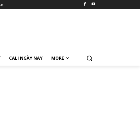
se
Ữ
CALI NGÀY NAY
MORE