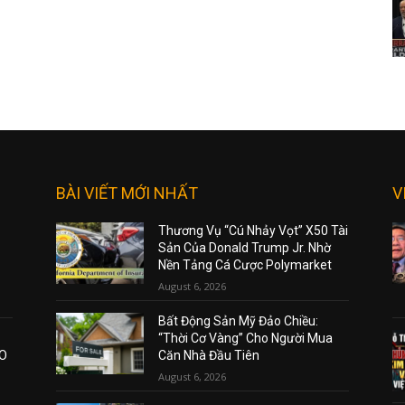
BÀI VIẾT MỚI NHẤT
V
Thương Vụ “Cú Nhảy Vọt” X50 Tài
Sản Của Donald Trump Jr. Nhờ
Nền Tảng Cá Cược Polymarket
August 6, 2026
Bất Động Sản Mỹ Đảo Chiều:
“Thời Cơ Vàng” Cho Người Mua
AO
Căn Nhà Đầu Tiên
August 6, 2026