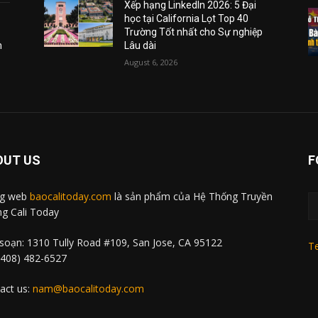
Xếp hạng LinkedIn 2026: 5 Đại
học tại California Lọt Top 40
Trường Tốt nhất cho Sự nghiệp
m
Lâu dài
August 6, 2026
OUT US
F
ng web
baocalitoday.com
là sản phẩm của Hệ Thống Truyền
g Cali Today
soạn: 1310 Tully Road #109, San Jose, CA 95122
Te
 (408) 482-6527
act us:
nam@baocalitoday.com