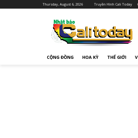
Thursday, August 6, 2026
Truyền Hình Cali Today
CỘNG ĐỒNG
HOA KỲ
THẾ GIỚI
V