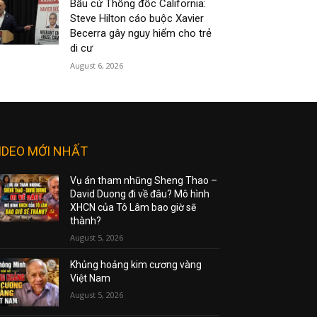
Bầu cử Thống đốc California:
Steve Hilton cáo buộc Xavier
Becerra gây nguy hiểm cho trẻ
di cư
August 6, 2026
IDEO MỚI NHẤT
Vụ án tham nhũng Sheng Thao –
David Duong đi về đâu? Mô hình
XHCN của Tô Lâm bao giờ sẽ
thành?
August 5, 2026
Khủng hoảng kim cương vàng
Việt Nam
August 5, 2026