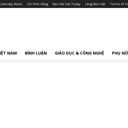
Calitoday News
Cõi Vĩnh Hằng
Rao Vặt Cali Today
Làng Báo Việt
Terms of U
IỆT NAM
BÌNH LUẬN
GIÁO DỤC & CÔNG NGHỆ
PHỤ N