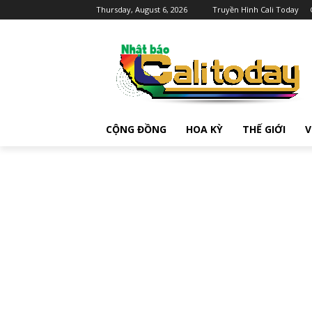
Thursday, August 6, 2026
Truyền Hình Cali Today
CỘNG ĐỒNG
HOA KỲ
THẾ GIỚI
V