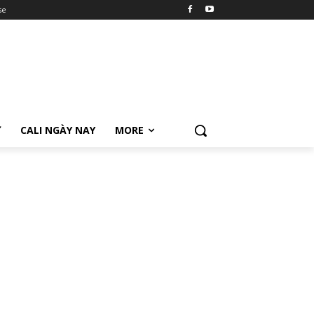
se
Ữ
CALI NGÀY NAY
MORE