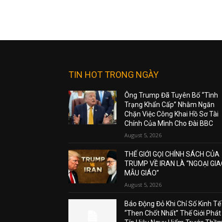
TIN HOT TRONG NGÀY
Ông Trump Đã Tuyên Bố “Tình
Trạng Khẩn Cấp” Nhằm Ngăn
Chặn Việc Công Khai Hồ Sơ Tài
Chính Của Mình Cho Đài BBC
August 5, 2026
THẾ GIỚI GỌI CHÍNH SÁCH CỦA
TRUMP VỀ IRAN LÀ “NGOẠI GI
MẪU GIÁO”
August 5, 2026
Báo Động Đỏ Khi Chỉ Số Kinh Tế
“Then Chốt Nhất” Thế Giới Phát