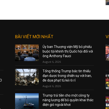
BÀI VIẾT MỚI NHẤT
V
Ủy ban Thượng viện Mỹ bỏ phiếu
buộc tội khinh thị Quốc hội đối với
ông Anthony Fauci
August 6, 2026
Tổng thống Trump bác tin thiếu
đạn dược trong chiến sự với Iran,
AO
đe dọa phạt tù kẻ rò rỉ
August 6, 2026
Trump trả tiền cho một công ty
năng lượng để bỏ quyền khai thác
điện gió ngoài khơi