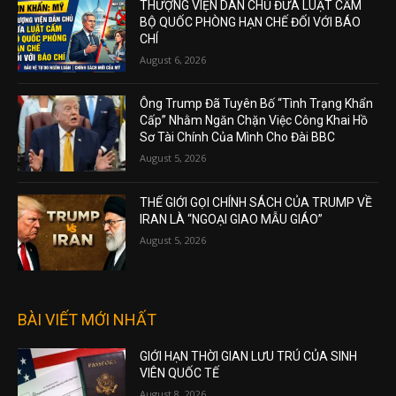
THƯỢNG VIỆN DÂN CHỦ ĐƯA LUẬT CẤM
BỘ QUỐC PHÒNG HẠN CHẾ ĐỐI VỚI BÁO
CHÍ
August 6, 2026
Ông Trump Đã Tuyên Bố “Tình Trạng Khẩn
Cấp” Nhằm Ngăn Chặn Việc Công Khai Hồ
Sơ Tài Chính Của Mình Cho Đài BBC
August 5, 2026
THẾ GIỚI GỌI CHÍNH SÁCH CỦA TRUMP VỀ
IRAN LÀ “NGOẠI GIAO MẪU GIÁO”
August 5, 2026
BÀI VIẾT MỚI NHẤT
GIỚI HẠN THỜI GIAN LƯU TRÚ CỦA SINH
VIÊN QUỐC TẾ
August 8, 2026