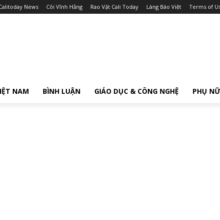
Calitoday News
Cõi Vĩnh Hằng
Rao Vặt Cali Today
Làng Báo Việt
Terms of U
IỆT NAM
BÌNH LUẬN
GIÁO DỤC & CÔNG NGHỆ
PHỤ N