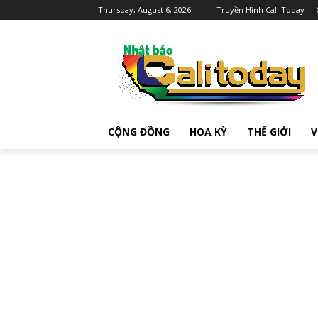
Thursday, August 6, 2026
Truyền Hình Cali Today
CỘNG ĐỒNG
HOA KỲ
THẾ GIỚI
V