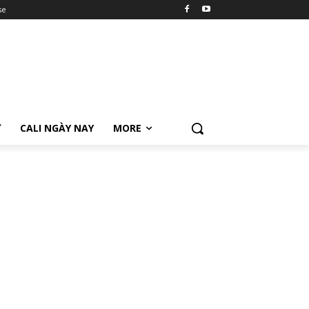
se
Ữ
CALI NGÀY NAY
MORE