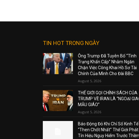
TIN HOT TRONG NGÀY
Ông Trump Đã Tuyên Bố “Tình
Trạng Khẩn Cấp” Nhằm Ngăn
Chặn Việc Công Khai Hồ Sơ Tài
Chính Của Mình Cho Đài BBC
August 5, 2026
THẾ GIỚI GỌI CHÍNH SÁCH CỦA
TRUMP VỀ IRAN LÀ “NGOẠI GI
MẪU GIÁO”
August 5, 2026
Báo Động Đỏ Khi Chỉ Số Kinh Tế
“Then Chốt Nhất” Thế Giới Phát
Tín Hiệu Nguy Hiểm Trước Thề