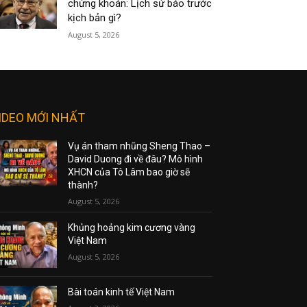
chứng khoán: Lịch sử báo trước
kịch bản gì?
August 5, 2026
IDEO MỚI NHẤT
Vụ án tham nhũng Sheng Thao –
David Duong đi về đâu? Mô hình
XHCN của Tô Lâm bao giờ sẽ
thành?
August 5, 2026
Khủng hoảng kim cương vàng
Việt Nam
August 5, 2026
Bài toán kinh tế Việt Nam