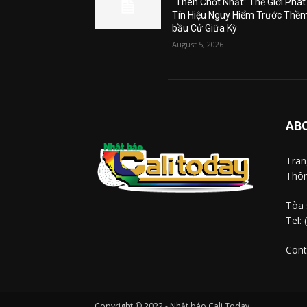
“Then Chốt Nhất” Thế Giới Phát
Tín Hiệu Nguy Hiểm Trước Thề
bầu Cử Giữa Kỳ
August 5, 2026
AB
Tra
Thôn
Tòa 
Tel:
Cont
Copyright © 2022 - Nhật báo Cali Today