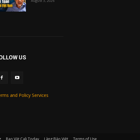
August 3, 2026
OLLOW US
rms and Policy Services
g
Rao Vặt Cali Today
Làng Báo Việt
Terms of Use