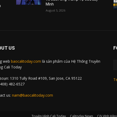
Mình
m
August 5, 2026
OUT US
F
ng web
baocalitoday.com
là sản phẩm của Hệ Thống Truyền
g Cali Today
soạn: 1310 Tully Road #109, San Jose, CA 95122
Te
 (408) 482-6527
act us:
nam@baocalitoday.com
Truyền Hình Cali Today
Calitoday News
Cõi Vĩnh Hằn