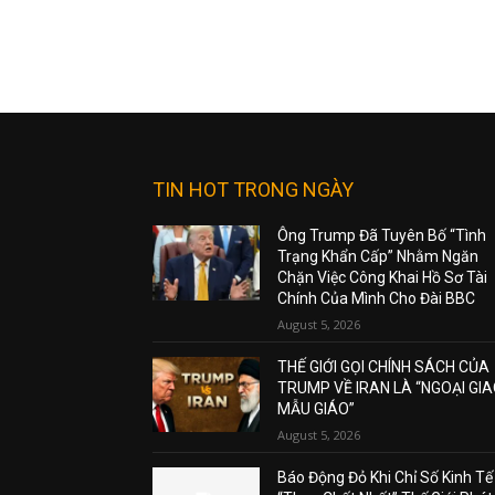
TIN HOT TRONG NGÀY
Ông Trump Đã Tuyên Bố “Tình
Trạng Khẩn Cấp” Nhằm Ngăn
Chặn Việc Công Khai Hồ Sơ Tài
Chính Của Mình Cho Đài BBC
August 5, 2026
THẾ GIỚI GỌI CHÍNH SÁCH CỦA
TRUMP VỀ IRAN LÀ “NGOẠI GI
MẪU GIÁO”
August 5, 2026
Báo Động Đỏ Khi Chỉ Số Kinh Tế