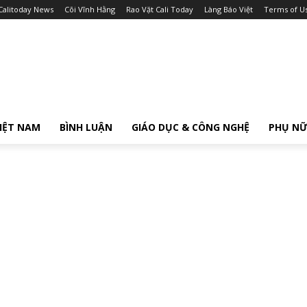
Calitoday News
Cõi Vĩnh Hằng
Rao Vặt Cali Today
Làng Báo Việt
Terms of U
IỆT NAM
BÌNH LUẬN
GIÁO DỤC & CÔNG NGHỆ
PHỤ N