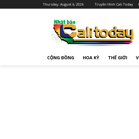
Thursday, August 6, 2026
Truyền Hình Cali Today
CỘNG ĐỒNG
HOA KỲ
THẾ GIỚI
V