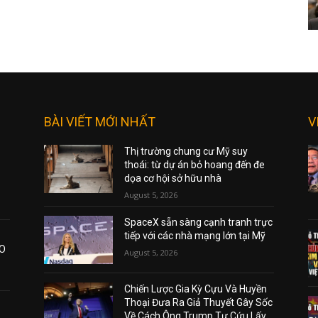
BÀI VIẾT MỚI NHẤT
V
Thị trường chung cư Mỹ suy
thoái: từ dự án bỏ hoang đến đe
dọa cơ hội sở hữu nhà
August 5, 2026
SpaceX sẵn sàng cạnh tranh trực
tiếp với các nhà mạng lớn tại Mỹ
AO
August 5, 2026
Chiến Lược Gia Kỳ Cựu Và Huyền
Thoại Đưa Ra Giả Thuyết Gây Sốc
Về Cách Ông Trump Tự Cứu Lấy