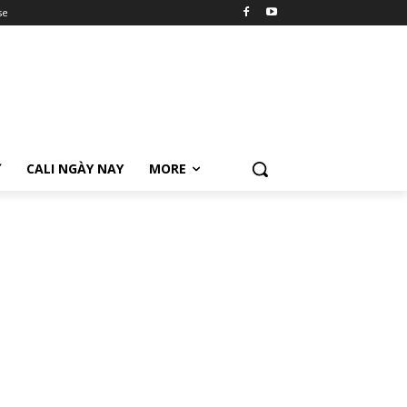
se
Ữ
CALI NGÀY NAY
MORE