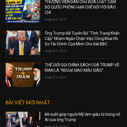
THƯỢNG VIỆN DÂN CHỦ ĐƯA LUẬT CẤM
BỘ QUỐC PHÒNG HẠN CHẾ ĐỐI VỚI BÁO
CHÍ
August 6, 2026
Ông Trump Đã Tuyên Bố “Tình Trạng Khẩn
Cấp” Nhằm Ngăn Chặn Việc Công Khai Hồ
Sơ Tài Chính Của Mình Cho Đài BBC
August 5, 2026
THẾ GIỚI GỌI CHÍNH SÁCH CỦA TRUMP VỀ
IRAN LÀ “NGOẠI GIAO MẪU GIÁO”
August 5, 2026
BÀI VIẾT MỚI NHẤT
Đề xuất giúp người Mỹ làm giàu từ bùng nổ
AI của ông Trump
August 8, 2026