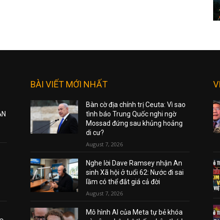
BÀI VIẾT MỚI NHẤT
V
Bàn cờ địa chính trị Ceuta: Vì sao
ẠN
tình báo Trung Quốc nghi ngờ
Mossad đứng sau khủng hoảng
di cư?
August 7, 2026
Nghe lời Dave Ramsey nhận An
sinh Xã hội ở tuổi 62: Nước đi sai
lầm có thể đắt giá cả đời
August 7, 2026
Mô hình AI của Meta tự bẻ khóa