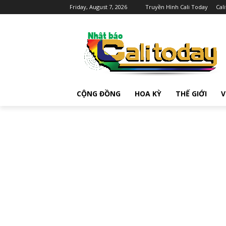
Friday, August 7, 2026
Truyền Hình Cali Today
Cal
CỘNG ĐỒNG
HOA KỲ
THẾ GIỚI
V