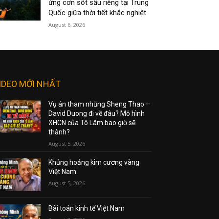
ứng cơn sốt sầu riêng tại Trung
Quốc giữa thời tiết khắc nghiệt
August 6, 2026
IDEO MỚI NHẤT
Vụ án tham nhũng Sheng Thao –
David Duong đi về đâu? Mô hình
XHCN của Tô Lâm bao giờ sẽ
thành?
August 5, 2026
Khủng hoảng kim cương vàng
Việt Nam
August 5, 2026
Bài toán kinh tế Việt Nam