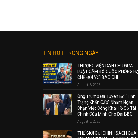
TIN HOT TRONG NGÀY
THƯỢNG VIỆN DÂN CHỦ ĐƯA
LUẬT CẤM BỘ QUỐC PHÒNG H
CHẾ ĐỐI VỚI BÁO CHÍ
August 6, 2026
Ông Trump Đã Tuyên Bố “Tình
Trạng Khẩn Cấp” Nhằm Ngăn
Chặn Việc Công Khai Hồ Sơ Tài
Chính Của Mình Cho Đài BBC
August 5, 2026
THẾ GIỚI GỌI CHÍNH SÁCH CỦA