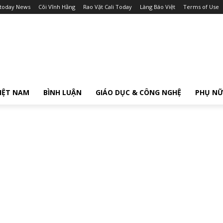
itoday News
Cõi Vĩnh Hằng
Rao Vặt Cali Today
Làng Báo Việt
Terms of Use
IỆT NAM
BÌNH LUẬN
GIÁO DỤC & CÔNG NGHỆ
PHỤ N