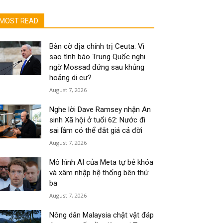
MOST READ
Bàn cờ địa chính trị Ceuta: Vì
sao tình báo Trung Quốc nghi
ngờ Mossad đứng sau khủng
hoảng di cư?
August 7, 2026
Nghe lời Dave Ramsey nhận An
sinh Xã hội ở tuổi 62: Nước đi
sai lầm có thể đắt giá cả đời
August 7, 2026
Mô hình AI của Meta tự bẻ khóa
và xâm nhập hệ thống bên thứ
ba
August 7, 2026
Nông dân Malaysia chật vật đáp