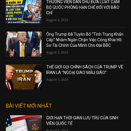
THƯỢNG VIỆN DÂN CHỦ ĐƯA LUẬT CẤM
BỘ QUỐC PHÒNG HẠN CHẾ ĐỐI VỚI BÁO
CHÍ
August 6, 2026
Ông Trump Đã Tuyên Bố “Tình Trạng Khẩn
Cấp” Nhằm Ngăn Chặn Việc Công Khai Hồ
Sơ Tài Chính Của Mình Cho Đài BBC
August 5, 2026
THẾ GIỚI GỌI CHÍNH SÁCH CỦA TRUMP VỀ
IRAN LÀ “NGOẠI GIAO MẪU GIÁO”
August 5, 2026
BÀI VIẾT MỚI NHẤT
GIỚI HẠN THỜI GIAN LƯU TRÚ CỦA SINH
VIÊN QUỐC TẾ
August 8, 2026