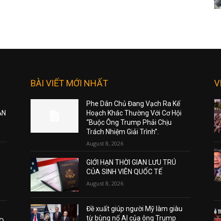
BÀI VIẾT MỚI NHẤT
V
Phe Dân Chủ Đang Vạch Ra Kế
ẠN
Hoạch Khác Thường Với Cơ Hội
“Buộc Ông Trump Phải Chịu
Trách Nhiệm Giải Trình”.
August 8, 2026
GIỚI HẠN THỜI GIAN LƯU TRÚ
CỦA SINH VIÊN QUỐC TẾ
August 8, 2026
Đề xuất giúp người Mỹ làm giàu
từ bùng nổ AI của ông Trump