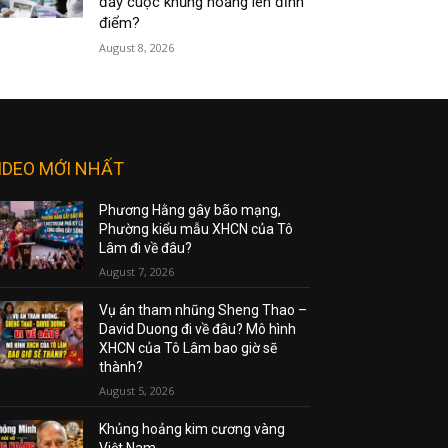
đẩy cuộc khủng hoảng lên đỉnh
điểm?
August 8, 2026
IDEO MỚI NHẤT
Phương Hằng gây bão mạng,
Phường kiểu mẫu XHCN của Tô
Lâm đi về đâu?
August 7, 2026
Vụ án tham nhũng Sheng Thao –
David Duong đi về đâu? Mô hình
XHCN của Tô Lâm bao giờ sẽ
thành?
August 5, 2026
Khủng hoảng kim cương vàng