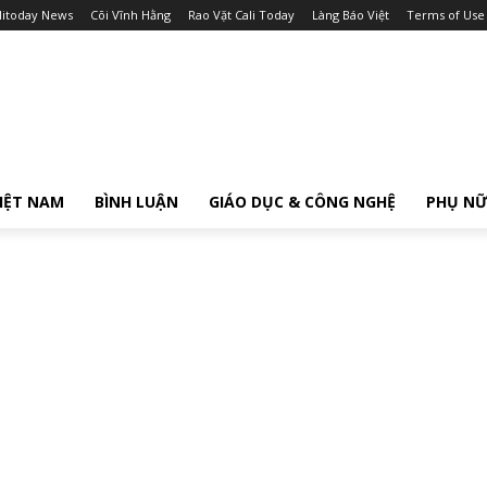
litoday News
Cõi Vĩnh Hằng
Rao Vặt Cali Today
Làng Báo Việt
Terms of Use
IỆT NAM
BÌNH LUẬN
GIÁO DỤC & CÔNG NGHỆ
PHỤ N