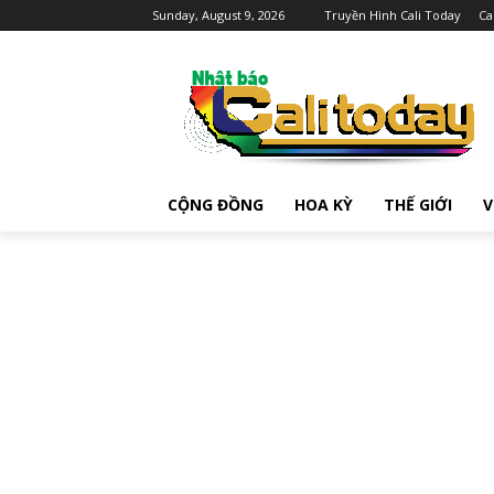
Sunday, August 9, 2026
Truyền Hình Cali Today
Ca
CỘNG ĐỒNG
HOA KỲ
THẾ GIỚI
V