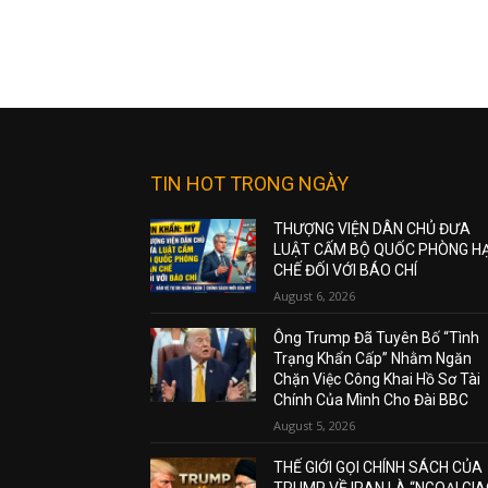
TIN HOT TRONG NGÀY
THƯỢNG VIỆN DÂN CHỦ ĐƯA
LUẬT CẤM BỘ QUỐC PHÒNG H
CHẾ ĐỐI VỚI BÁO CHÍ
August 6, 2026
Ông Trump Đã Tuyên Bố “Tình
Trạng Khẩn Cấp” Nhằm Ngăn
Chặn Việc Công Khai Hồ Sơ Tài
Chính Của Mình Cho Đài BBC
August 5, 2026
THẾ GIỚI GỌI CHÍNH SÁCH CỦA