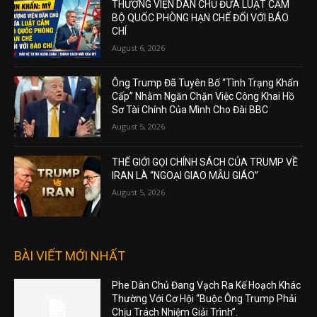
THƯỢNG VIỆN DÂN CHỦ ĐƯA LUẬT CẤM
BỘ QUỐC PHÒNG HẠN CHẾ ĐỐI VỚI BÁO
CHÍ
August 6, 2026
Ông Trump Đã Tuyên Bố “Tình Trạng Khẩn
Cấp” Nhằm Ngăn Chặn Việc Công Khai Hồ
Sơ Tài Chính Của Mình Cho Đài BBC
August 5, 2026
THẾ GIỚI GỌI CHÍNH SÁCH CỦA TRUMP VỀ
IRAN LÀ “NGOẠI GIAO MẪU GIÁO”
August 5, 2026
BÀI VIẾT MỚI NHẤT
Phe Dân Chủ Đang Vạch Ra Kế Hoạch Khác
Thường Với Cơ Hội “Buộc Ông Trump Phải
Chịu Trách Nhiệm Giải Trình”.