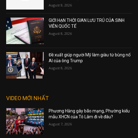
August 8, 2026
GIỚI HẠN THỜI GIAN LƯU TRÚ CỦA SINH
VIÊN QUỐC TẾ
August 8, 2026
Đề xuất giúp người Mỹ làm giàu từ bùng nổ
AI của ông Trump
August 8, 2026
VIDEO MỚI NHẤT
Phương Hằng gây bão mạng, Phường kiểu
mẫu XHCN của Tô Lâm đi về đâu?
August 7, 2026