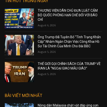
TIN HOT TRONG NGÀY
THƯỢNG VIỆN DÂN CHỦ ĐƯA LUẬT CẤM
BỘ QUỐC PHÒNG HẠN CHẾ ĐỐI VỚI BÁO
CHÍ
August 6, 2026
Ông Trump Đã Tuyên Bố “Tình Trạng Khẩn
Cấp” Nhằm Ngăn Chặn Việc Công Khai Hồ
Sơ Tài Chính Của Mình Cho Đài BBC
August 5, 2026
THẾ GIỚI GỌI CHÍNH SÁCH CỦA TRUMP VỀ
IRAN LÀ “NGOẠI GIAO MẪU GIÁO”
August 5, 2026
BÀI VIẾT MỚI NHẤT
Nông dân Malaysia chật vật đáp ứng cơn